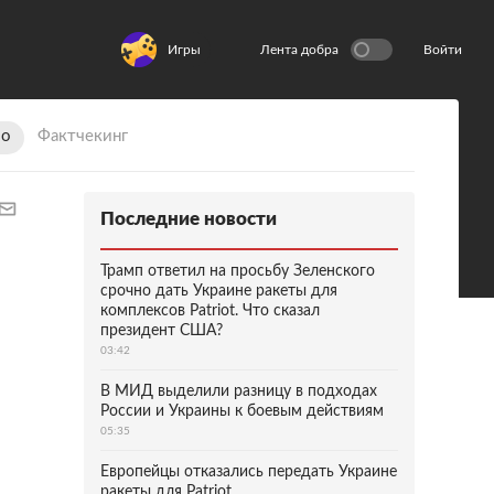
Игры
Лента добра
Войти
ио
Фактчекинг
Последние новости
Трамп ответил на просьбу Зеленского
срочно дать Украине ракеты для
комплексов Patriot. Что сказал
президент США?
03:42
В МИД выделили разницу в подходах
России и Украины к боевым действиям
05:35
Европейцы отказались передать Украине
ракеты для Patriot