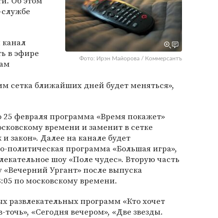
и. Об этом
-службе
 канал
ь в эфире
Фото: Ирэн Майорова / Коммерсантъ
мам
тим сетка ближайших дней будет меняться»,
о 25 февраля программа «Время покажет»
осковскому времени и заменит в сетке
и закон». Далее на канале будет
о-политическая программа «Большая игра»,
лекательное шоу «Поле чудес». Вторую часть
у «Вечерний Ургант» после выпуска
3:05 по московскому времени.
ых развлекательных программ «Кто хочет
-точь», «Сегодня вечером», «Две звезды.