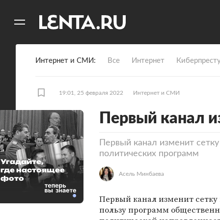
11
A
Интернет и СМИ
Все
Интернет
Киберпрест
19:01, 25 февраля 2022
Интернет и СМИ
Первый канал и
Первый канал изменит сетку
политических программ
Угадайте,
где настоящее
Асель Минбаева
фото
Первый канал изменит сетку
пользу программ общественн