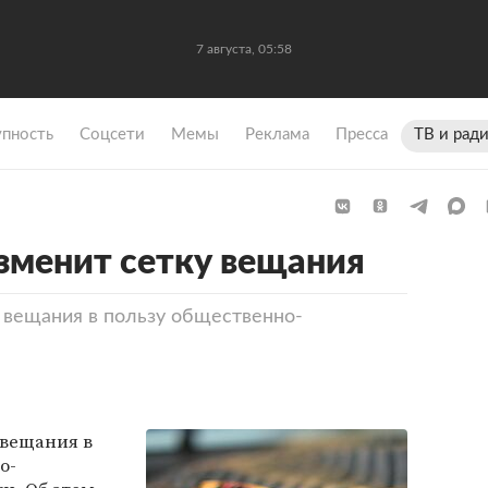
7 августа, 05:58
упность
Coцсети
Мемы
Реклама
Пресса
ТВ и рад
зменит сетку вещания
 вещания в пользу общественно-
 вещания в
о-