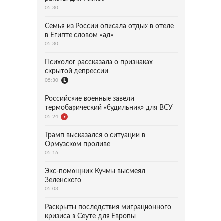
05:30
Семья из России описала отдых в отеле
в Египте словом «ад»
05:30
Психолог рассказала о признаках
скрытой депрессии
05:30
Российские военные завели
термобарический «будильник» для ВСУ
05:24
Трамп высказался о ситуации в
Ормузском проливе
05:16
Экс-помощник Кучмы высмеял
Зеленского
05:03
Раскрыты последствия миграционного
кризиса в Сеуте для Европы