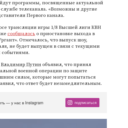
ыйдут программы, посвященные актуальной
с-службе телеканала. «Возможны и другие
ставители Первого канала.
осе трансляции игры 1/8 Высшей лиги КВН
кже
сообщалось
о приостановке выхода в
гант». Отмечалось, что выпуск шоу,
ля, не будет выпущен в связи с текущими
 событиями.
и
Владимир Путин
объявил, что принял
альной военной операции по защите
ешним силам, которые могут попытаться
 заявил, что ответ будет незамедлительным.
еть — у нас в Instagram
подписаться