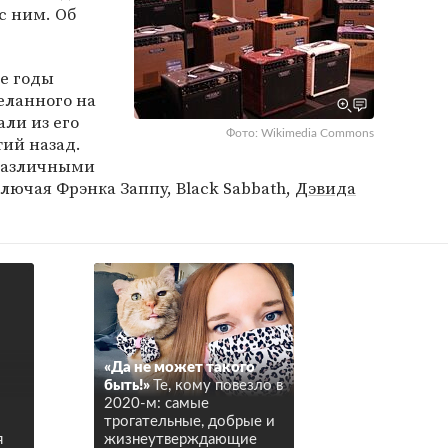
с ним. Об
е годы
еланного на
али из его
Фото: Wikimedia Commons
ий назад.
 различными
ючая Фрэнка Заппу, Black Sabbath,
Дэвида
«Да не может такого
быть!»
Те, кому повезло в
2020-м: самые
трогательные, добрые и
я
жизнеутверждающие