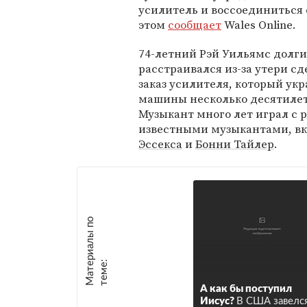
усилитель и воссоединиться 
этом
сообщает
Wales Online.
74-летний Рэй Уильямс долги
расстраивался из-за утери сд
заказ усилителя, который укр
машины несколько десятилет
Музыкант много лет играл с
известными музыкантами, вкл
Эссекса
и
Бонни Тайлер
.
М
а
т
р
и
а
л
ы
п
о
т
е
м
е
е
:
А как бы поступил
Иисус?
В США завелс