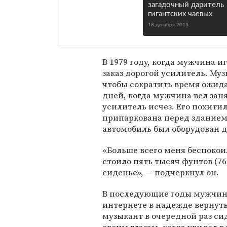
загадочный даритель
гигантских чаевых
18 декабря 2013
В 1979 году, когда мужчина игр
заказ дорогой усилитель. Му
чтобы сократить время ожида
дней, когда мужчина вел зан
усилитель исчез. Его похити
припаркована перед зданием 
автомобиль был оборудован 
«Больше всего меня беспокои
стоило пять тысяч фунтов (7
сиденье», — подчеркнул он.
В последующие годы мужчина
интернете в надежде вернуть
музыкант в очередной раз си