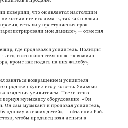
 усилитель в продаже.
ии поверили, что он является настоящим
 не хотели ничего делать, так как прошло
просил, есть ли у преступления срок
о зарегистрировали мои данные», — отметил
ешир, где продавался усилитель. Полиция
ть его, и это окончательно встревожило
ора, кроме как подать на них жалобу», —
ил заняться возвращением усилителя
то продавец купил его у кого-то. Уильямс
ва владения усилителем. После этого
и вернул музыканту оборудование. «Он
ги. Он сам музыкант и продавал усилитель,
бу одному из своих детей», — объяснил Рэй.
стоял, чтобы продавец взял деньги в