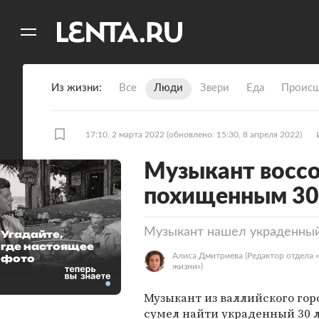
11
A
Из жизни
Все
Люди
Звери
Еда
Происш
17:10, 2 марта 2022
(обновлено: 15:30, 8 апреля 2022)
Музыкант воссо
похищенным 30 
Музыкант нашел украденный 
Угадайте,
где настоящее
Алиса Дмитриева
(Редактор отдела 
фото
жизни»)
Музыкант из валлийского гор
сумел найти украденный 30 л