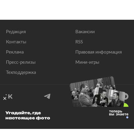
Редакция
Вакансии
Контакты
RSS
Реклама
Правовая информация
Пресс-релизы
Мини-игры
Техподдержка
18
+
Угадайте, где
настоящее фото
© 1999–2026 Все права защищены.
ООО «Лента.Ру»