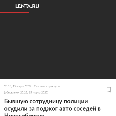
11
A
20:13, 15 марта 2022
Силовые структуры
(обновлено: 20:23, 15 марта 2022)
Бывшую сотрудницу полиции
осудили за поджог авто соседей в
Новосибирске