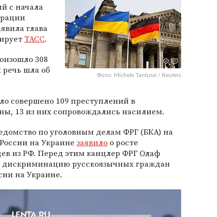
й с начала
ерации
аявила глава
тирует
ТАСС
.
роизошло 308
х речь шла об
Фото: Michele Tantussi / Reuters
ыло совершено 109 преступлений в
ны, 13 из них сопровождались насилием.
едомство по уголовным делам ФРГ (БКА) на
России на Украине
заявило
о росте
ев из РФ. Перед этим канцлер ФРГ
Олаф
 дискриминацию русскоязычных граждан
сии на Украине.