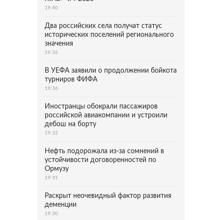
19:40
Два российских села получат статус
исторических поселений регионального
значения
19:36
В УЕФА заявили о продолжении бойкота
турниров ФИФА
19:36
Иностранцы обокрали пассажиров
российской авиакомпании и устроили
дебош на борту
19:32
Нефть подорожала из-за сомнений в
устойчивости договоренностей по
Ормузу
19:31
Раскрыт неочевидный фактор развития
деменции
19:30