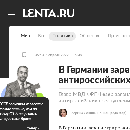
11
A
Мир
Все
Политика
Общество
Происшест
06:50, 4 апреля 2022
Мир
В Германии зар
антироссийских
Глава МВД ФРГ Фезер заявил
антироссийских преступлен
СССР запустил человека в
космос раньше, чем по
Марина Совина
(ночной редактор)
всему США разрешили
межрасовые браки
В Германии зарегистрировал