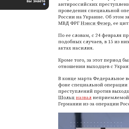
антироссийских преступлени
проведения специальной оп
России на Украине. Об этом з
МВД ФРГ
Нэнси Фезер
, ее ци
По ее словам, с 24 февраля п
подобных случаев, в 15 из ни
актах насилия.
Кроме того, за этот период б
отношении выходцев с Украи
В конце марта Федеральное в
фоне специальной операции 
преступлений против выходц
Шольц
назвал
неприемлемой
Германии из-за операции Рос