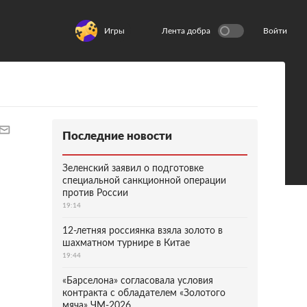
Игры
Лента добра
Войти
Последние новости
Зеленский заявил о подготовке
специальной санкционной операции
против России
19:14
12-летняя россиянка взяла золото в
шахматном турнире в Китае
19:44
«Барселона» согласовала условия
контракта с обладателем «Золотого
мяча» ЧМ-2026