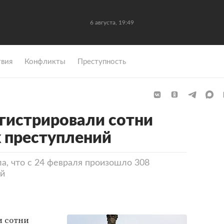
6 августа, 19:49
вия
Конфликты
Преступность
егистрировали сотни
 преступлений
а, что с 24 февраля произошло 308
ий
и сотни