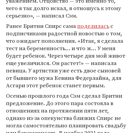
уважением. Отцовство — это именно то,
чего я так долго искал, я отношусь к этому
серьезно», — написал Сэм.
Ранее Бритни Спирс сама
поделилась
с
подписчиками радостной новостью о том,
что ожидает пополнения. «Итак, я сделала
тест на беременность… и что ж… У меня
будет ребенок. Через четыре дня мой живот
еще увеличился. Он растет!» — написала
певица. У артистки уже есть двое сыновей
от бывшего мужа Кевина Федерлайна, для
Асгари этот ребенок станет первым.
Осенью прошлого года Сэм сделал Бритни
предложение. До этого пара состояла в
отношениях на протяжении пяти лет,
однако из-за опекунства близких Спирс не
могла самостоятельно планировать свадьбу
или беременность. В ноябре 2021 года