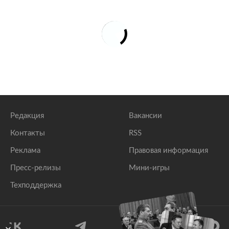
Редакция
Вакансии
Контакты
RSS
Реклама
Правовая информация
Пресс-релизы
Мини-игры
Техподдержка