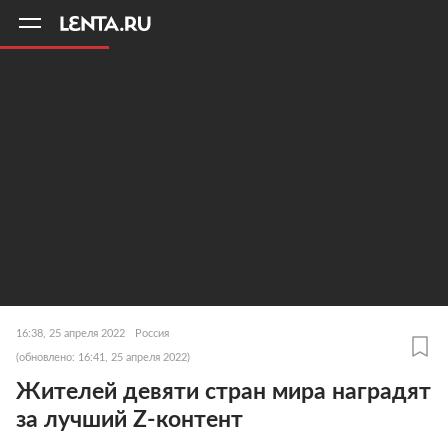
11
A
16:38, 25 апреля 2022
Россия
(обновлено: 16:41, 25 апреля 2022)
Жителей девяти стран мира наградят
за лучший Z-контент