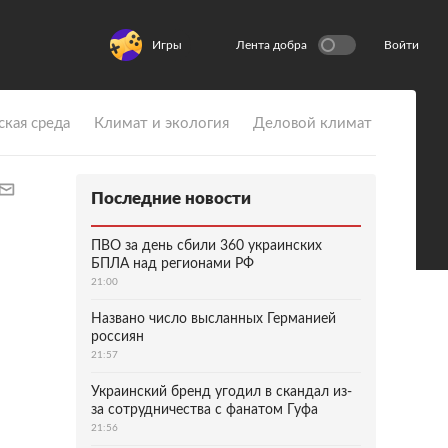
Игры
Лента добра
Войти
ская среда
Климат и экология
Деловой климат
Последние новости
ПВО за день сбили 360 украинских
БПЛА над регионами РФ
21:00
Названо число высланных Германией
россиян
21:57
Украинский бренд угодил в скандал из-
за сотрудничества с фанатом Гуфа
21:56