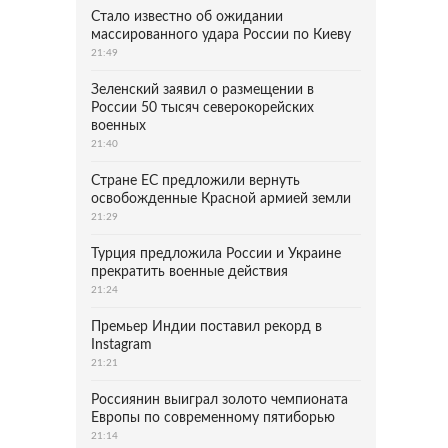
Стало известно об ожидании
массированного удара России по Киеву
21:49
Зеленский заявил о размещении в
России 50 тысяч северокорейских
военных
21:40
Стране ЕС предложили вернуть
освобожденные Красной армией земли
21:29
Турция предложила России и Украине
прекратить военные действия
21:24
Премьер Индии поставил рекорд в
Instagram
21:21
Россиянин выиграл золото чемпионата
Европы по современному пятиборью
21:14