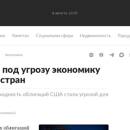
8 августа, 22:01
ки
Капитал
Социальная сфера
Недвижимость
Город
Экономика
под угрозу экономику
стран
ходность облигаций США стала угрозой для
ономика»)
их облигаций