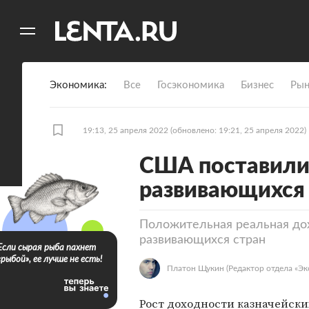
11
A
Экономика
Все
Госэкономика
Бизнес
Рын
19:13, 25 апреля 2022
(обновлено: 19:21, 25 апреля 2022)
США поставили 
развивающихся 
Положительная реальная до
развивающихся стран
Если сырая рыба пахнет
«рыбой», ее лучше не есть!
Платон Щукин
(Редактор отдела «Эк
Рост доходности казначейск