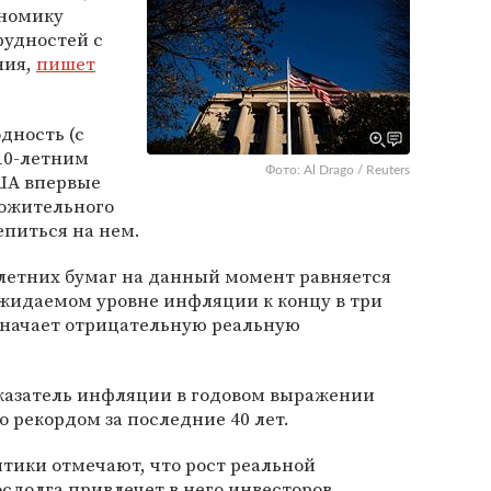
ономику
рудностей с
ния,
пишет
дность (с
10-летним
Фото: Al Drago / Reuters
ША впервые
ложительного
репиться на нем.
летних бумаг на данный момент равняется
ожидаемом уровне инфляции к концу в три
означает отрицательную реальную
оказатель инфляции в годовом выражении
ло рекордом за последние 40 лет.
ики отмечают, что рост реальной
сдолга привлечет в него инвесторов,