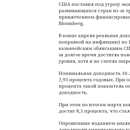
США поставил под угрозу эк
развивающихся стран из-за т
привлечением финансирова
Bloomberg.
В конце апреля реальная дохо
поправкой на инфляцию) по 
казначейским облигациям С
за долгое время достигла по
уровня, хотя и не смогла зак
Номинальная доходность 10-
2,93 процента годовых. При 
процента такой показатель 
доходность.
При этом по итогам марта п
достиг 8,5 процента, что ста
Опрошенные изданием аналит
доходности американского го