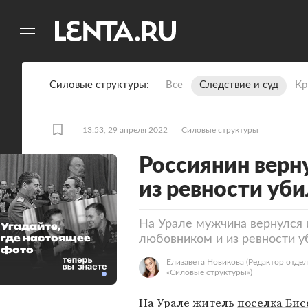
11
A
Силовые структуры
Все
Следствие и суд
Кр
13:53, 29 апреля 2022
Силовые структуры
Россиянин верн
из ревности уб
На Урале мужчина вернулся 
Угадайте,
где настоящее
любовником и из ревности у
фото
Елизавета Новикова
(Редактор отдел
«Силовые структуры»)
На Урале житель
поселка Бис