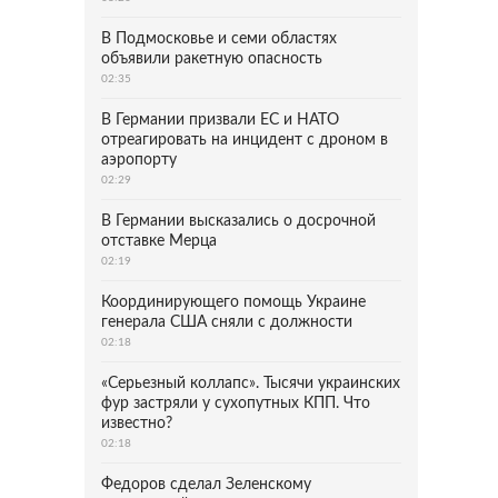
В Подмосковье и семи областях
объявили ракетную опасность
02:35
В Германии призвали ЕС и НАТО
отреагировать на инцидент с дроном в
аэропорту
02:29
В Германии высказались о досрочной
отставке Мерца
02:19
Координирующего помощь Украине
генерала США сняли с должности
02:18
«Серьезный коллапс». Тысячи украинских
фур застряли у сухопутных КПП. Что
известно?
02:18
Федоров сделал Зеленскому