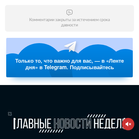
Комментарии закрыты за истечением срока
давности
Только то, что важно для вас, — в «Ленте
дня» в Telegram. Подписывайтесь