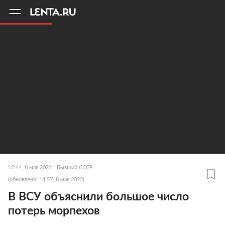
11
A
12:44, 8 мая 2022
Бывший СССР
(обновлено: 14:57, 8 мая 2022)
В ВСУ объяснили большое число
потерь морпехов