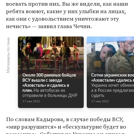
воевать против них. Вы же видели, как наши
ребята воюют, какие у них улыбки на лицах,
как они с удовольствием уничтожают эту
нечисть» — заявил глава Чечни.
Материалы по теме
Около 300 раненых бойцов
Сотни украинских во
ВСУ вышли с завода
«Азовстали» сдались в
«Азовсталь» и сдались в
Украина хочет обменя
плен.
На автобусах их
а в России предлагаю
отправили в больницы ДНР
судить
17 мая 2022
17 мая 2022
По словам Кадырова, в случае победы ВСУ,
«мир разрушится» и «бескультурие будет во