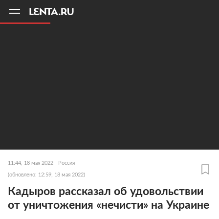
11
A
11:44, 18 мая 2022
Россия
(обновлено: 12:59, 18 мая 2022)
Кадыров рассказал об удовольствии
от уничтожения «нечисти» на Украине