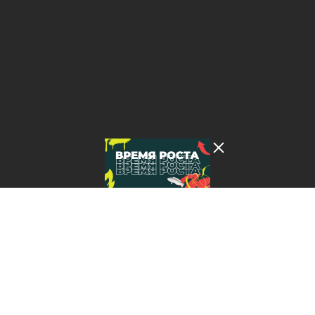
Лента добра
деактивирована. Добро
пожаловать в реальный
мир.
Время роста