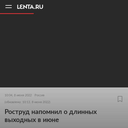
11
A
10:04, 8 июня 2022
Россия
(обновлено: 10:13, 8 июня 2022)
Роструд напомнил о длинных
выходных в июне