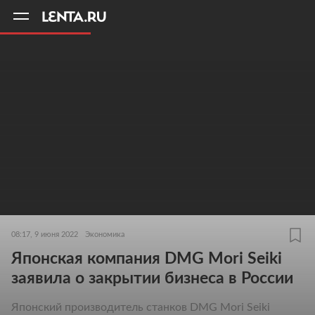
11
A
08:17, 9 июня 2022
Экономика
Японская компания DMG Mori Seiki
заявила о закрытии бизнеса в России
Японский производитель станков DMG Mori Seiki