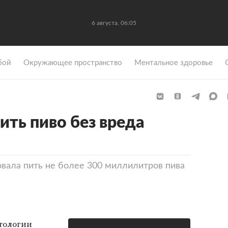
6 августа, 06:05
бой
Окружающее пространство
Ментальное здоровье
ить пиво без вреда
вала пить не более 300 миллилитров пива
тологии