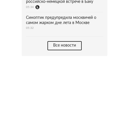
российско-немецкой встрече в Баку
05:34
Синоптик предупредила москвичей о
самом жарком дне лета в Москве
05:32
Все новости