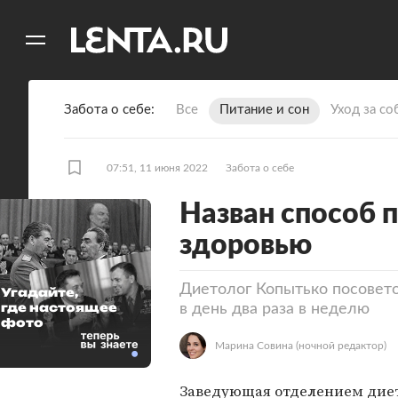
11
A
Забота о себе
Все
Питание и сон
Уход за со
07:51, 11 июня 2022
Забота о себе
Назван способ п
здоровью
Диетолог Копытько посовето
Угадайте,
где настоящее
в день два раза в неделю
фото
Марина Совина
(ночной редактор)
Заведующая отделением дие