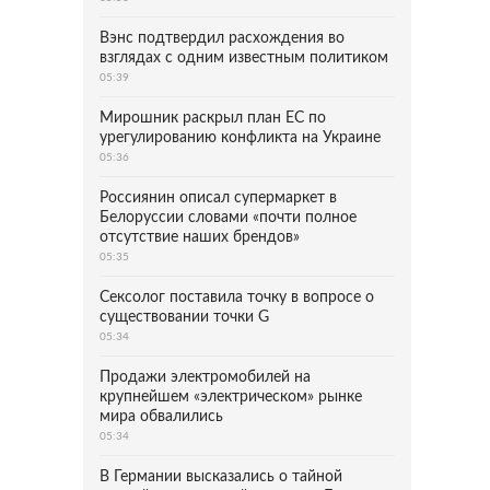
Вэнс подтвердил расхождения во
взглядах с одним известным политиком
05:39
Мирошник раскрыл план ЕС по
урегулированию конфликта на Украине
05:36
Россиянин описал супермаркет в
Белоруссии словами «почти полное
отсутствие наших брендов»
05:35
Сексолог поставила точку в вопросе о
существовании точки G
05:34
Продажи электромобилей на
крупнейшем «электрическом» рынке
мира обвалились
05:34
В Германии высказались о тайной