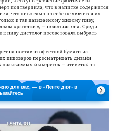
орий, а его употребление фактически
ерт подтвердила, что в напитке содержится
ла, что пиво само по себе не является их
только к так называемому живому пиву,
роком хранения», — пояснила она. Среди
 к пиву диетолог посоветовала выбрать
прет на поставки офсетной бумаги из
их пивоваров пересматривать дизайн
к называемых кольереток — этикеток на
ажно для вас, — в «Ленте дня» в
сывайтесь