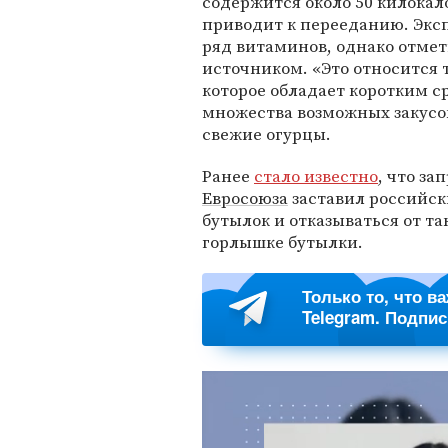
содержится около 50 килокал
приводит к перееданию. Эксп
ряд витаминов, однако отмети
источником. «Это относится 
которое обладает коротким с
множества возможных закусок
свежие огурцы.
Ранее
стало известно
, что за
Евросоюза
заставил российск
бутылок и отказываться от та
горлышке бутылки.
Только то, что в
Telegram. Подпи