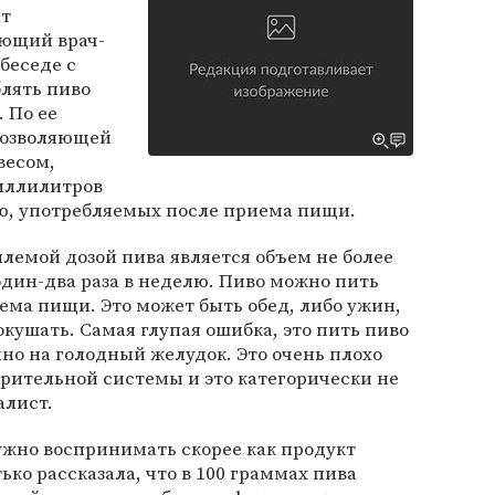
ат
ующий врач-
 беседе с
лять пиво
. По ее
позволяющей
весом,
миллилитров
лю, употребляемых после приема пищи.
лемой дозой пива является объем не более
один-два раза в неделю. Пиво можно пить
иема пищи. Это может быть обед, либо ужин,
окушать. Самая глупая ошибка, это пить пиво
о на голодный желудок. Это очень плохо
рительной системы и это категорически не
алист.
ужно воспринимать скорее как продукт
ько рассказала, что в 100 граммах пива