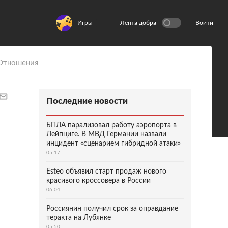
Игры
Лента добра
Войти
Отношения
Последние новости
БПЛА парализовал работу аэропорта в
Лейпциге. В МВД Германии назвали
инцидент «сценарием гибридной атаки»
05:17
Esteo объявил старт продаж нового
красивого кроссовера в России
06:04
Россиянин получил срок за оправдание
теракта на Лубянке
05:50