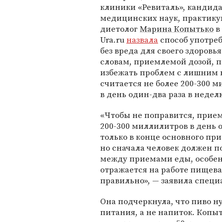
клиники «Ревиталь», кандид
медицинских наук, практик
диетолог
Марина Копытько
в
Ura.ru
назвала
способ употреб
без вреда для своего здоровья
словам, приемлемой дозой, 
избежать проблем с лишним 
считается не более 200-300 
в день один-два раза в неде
«Чтобы не поправится, прием
200-300 миллилитров в день 
только в конце основного пр
но сначала человек должен п
между приемами еды, особенн
отражается на работе пищева
правильно», — заявила специ
Она подчеркнула, что пиво н
питания, а не напиток. Копыт