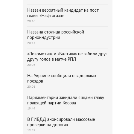
Назван вероятный кандидат на пост
главы «Нафтогаза»
20:16
Названа столица российской
порноиндустрии
20:14
«Локомотив» и «Балтика» не забили друг
другу голов в матче РПЛ
20:06
На Украине сообщили о задержках
поездов
20:01
Парламентарии закидали яйцами главу
правящей партии Косова
19:44
В ГИБДД анонсировали массовые
проверки на дорогах
19:37