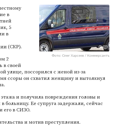
местному
ие в
етней
ик, 5
ли в
сии
(СКР).
Фото: Олег Харсеев / Коммерсантъ
ом 2
ь в своей
й улице, поссорился с женой из-за
емя ссоры он схватил женщину и вытолкнул
на.
о этажа и получила повреждения головы и
и в больницу. Ее супруга задержали, сейчас
 его в СИЗО.
ятельства и мотив преступления.