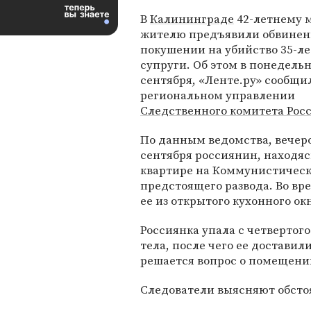
В
Калининграде
42-летнему 
жителю предъявили обвинен
покушении на убийство 35-л
супруги. Об этом в понедельн
сентября, «Ленте.ру» сообщи
региональном управлении
Следственного комитета Рос
По данным ведомства, вечер
сентября россиянин, находяс
квартире на Коммунистическо
предстоящего развода. Во вр
ее из открытого кухонного ок
Россиянка упала с четвертог
тела, после чего ее доставил
решается вопрос о помещении
Следователи выясняют обсто