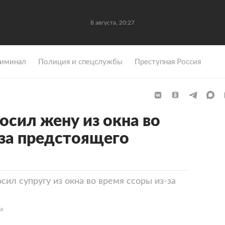
8 августа, 20:27
иминал
Полиция и спецслужбы
Преступная Россия
осил жену из окна во
-за предстоящего
ил супругу из окна во время ссоры из-за
а