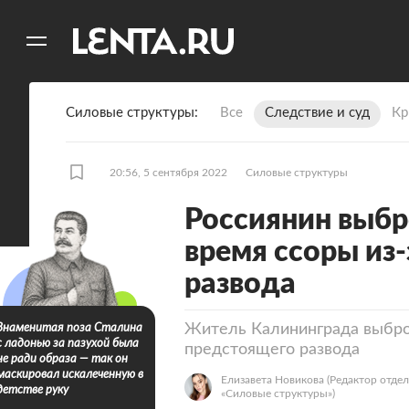
11
A
Силовые структуры
Все
Следствие и суд
Кр
20:56, 5 сентября 2022
Силовые структуры
Россиянин выбр
время ссоры из
развода
Житель Калининграда выброс
Знаменитая поза Сталина
с ладонью за пазухой была
предстоящего развода
не ради образа — так он
маскировал искалеченную в
Елизавета Новикова
(Редактор отдел
детстве руку
«Силовые структуры»)