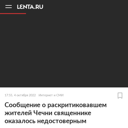
11
A
17:55, 4 октября 2022
Интернет и СМИ
Сообщение о раскритиковавшем
жителей Чечни священнике
оказалось недостоверным