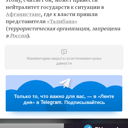
нейтралитет государств к ситуации в
Афганистане
, где к власти пришли
представители
«Талибана»
(
террористическая организация, запрещена
в
России
).
Комментарии закрыты за истечением срока
давности
Только то, что важно для вас, — в «Ленте
дня» в Telegram. Подписывайтесь