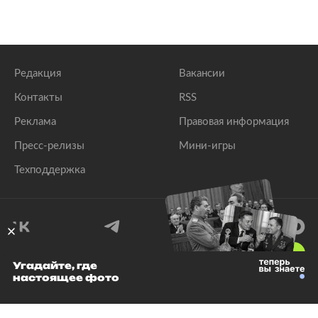
Редакция
Вакансии
Контакты
RSS
Реклама
Правовая информация
Пресс-релизы
Мини-игры
Техподдержка
18
+
Угадайте, где
настоящее фото
© 1999–2026 Все права защищены.
ООО «Лента.Ру»