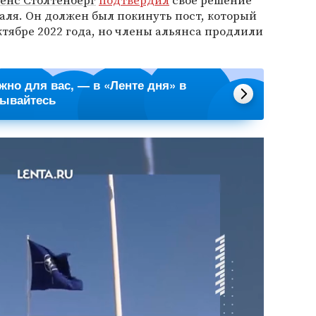
енс Столтенберг
подтвердил
свое решение
раля. Он должен был покинуть пост, который
октябре 2022 года, но члены альянса продлили
ажно для вас, — в «Ленте дня» в
сывайтесь