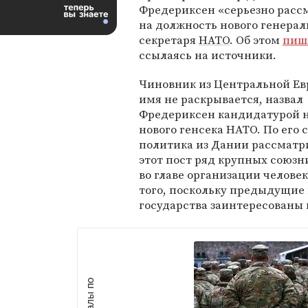
Фредериксен «серьезно расс
на должность нового генерал
секретаря
НАТО
. Об этом
пиш
ссылаясь на источники.
Чиновник из Центральной Ев
имя не раскрывается, назвал
Фредериксен кандидатурой н
нового генсека НАТО. По его 
политика из Дании рассматр
этот пост ряд крупных союзн
во главе организации челове
того, поскольку предыдущие
государства заинтересованы