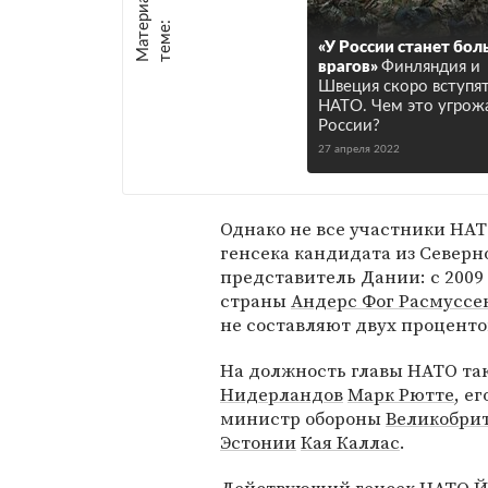
М
а
т
р
и
а
л
ы
п
о
т
е
м
е
е
:
«У России станет бол
врагов»
Финляндия и
Швеция скоро вступят
НАТО. Чем это угрож
России?
27 апреля 2022
Однако не все участники НАТ
генсека кандидата из Северн
представитель Дании: с 2009 
страны
Андерс Фог Расмуссе
не составляют двух проценто
На должность главы НАТО та
Нидерландов
Марк Рютте
, е
министр обороны
Великобри
Эстонии
Кая Каллас
.