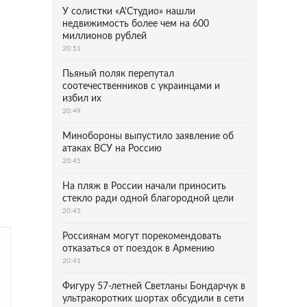
У солистки «А'Студио» нашли
недвижимость более чем на 600
миллионов рублей
20:51
Пьяный поляк перепутал
соотечественников с украинцами и
избил их
20:49
Минобороны выпустило заявление об
атаках ВСУ на Россию
20:45
На пляж в России начали приносить
стекло ради одной благородной цели
20:45
Россиянам могут порекомендовать
отказаться от поездок в Армению
20:41
Фигуру 57-летней Светланы Бондарчук в
ультракоротких шортах обсудили в сети