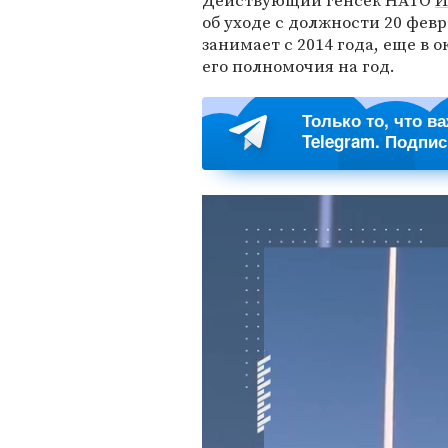
Действующий генсек НАТО
Й
об уходе с должности 20 фев
занимает с 2014 года, еще в 
его полномочия на год.
Только то, что в
Telegram. Подпи