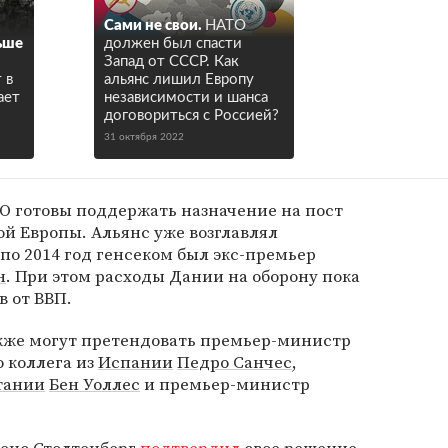
Сами не свои.
НАТО
ьше
должен был спасти
Запад от СССР. Как
 в
альянс лишил Европу
ает
независимости и шанса
договориться с Россией?
31 октября 2022
О готовы поддержать назначение на пост
ой Европы. Альянс уже возглавлял
по 2014 год генсеком был экс-премьер
н
. При этом расходы Дании на оборону пока
в от ВВП.
кже могут претендовать премьер-министр
го коллега из
Испании
Педро Санчес
,
тании
Бен Уоллес
и премьер-министр