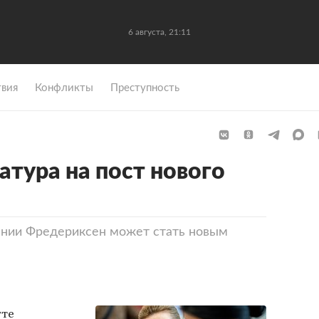
6 августа, 21:11
вия
Конфликты
Преступность
атура на пост нового
Дании Фредериксен может стать новым
те