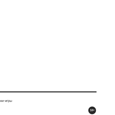
ни-игры
18+