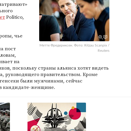
матривают»
ьного
ет
Politico,
ропы, чье
Метте Фредериксен. Фото: Ritzau Scanpix /
а пост
Reuters
словам,
ивает на
иков, поскольку страны альянса хотят видеть
ка, руководящего правительством. Кроме
 генсеки были мужчинами, сейчас
 в кандидате-женщине.