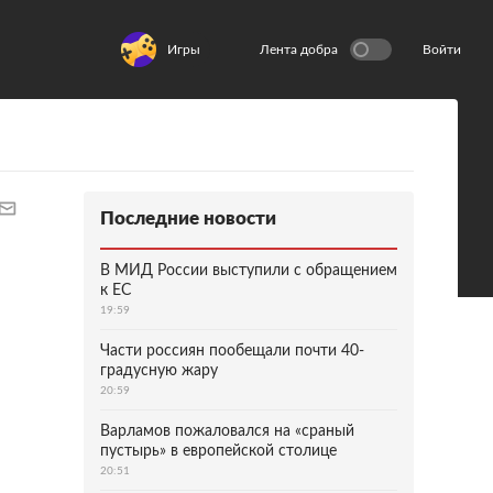
Игры
Лента добра
Войти
Последние новости
В МИД России выступили с обращением
к ЕС
19:59
Части россиян пообещали почти 40-
градусную жару
20:59
Варламов пожаловался на «сраный
пустырь» в европейской столице
20:51