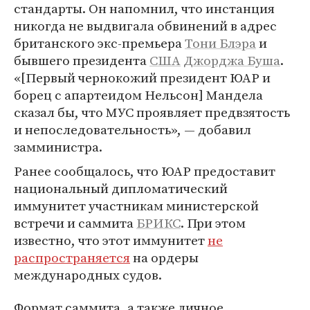
стандарты. Он напомнил, что инстанция
никогда не выдвигала обвинений в адрес
британского экс-премьера
Тони Блэра
и
бывшего президента
США
Джорджа Буша
.
«[Первый чернокожий президент ЮАР и
борец с апартеидом Нельсон] Мандела
сказал бы, что МУС проявляет предвзятость
и непоследовательность», — добавил
замминистра.
Ранее сообщалось, что ЮАР предоставит
национальный дипломатический
иммунитет участникам министерской
встречи и саммита
БРИКС
. При этом
известно, что этот иммунитет
не
распространяется
на ордеры
международных судов.
Формат саммита, а также личное