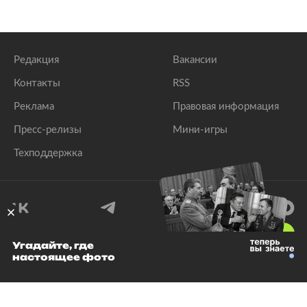
Редакция
Вакансии
Контакты
RSS
Реклама
Правовая информация
Пресс-релизы
Мини-игры
Техподдержка
18
+
Угадайте, где
настоящее фото
© 1999–2026 Все права защищены.
ООО «Лента.Ру»
Лента добра