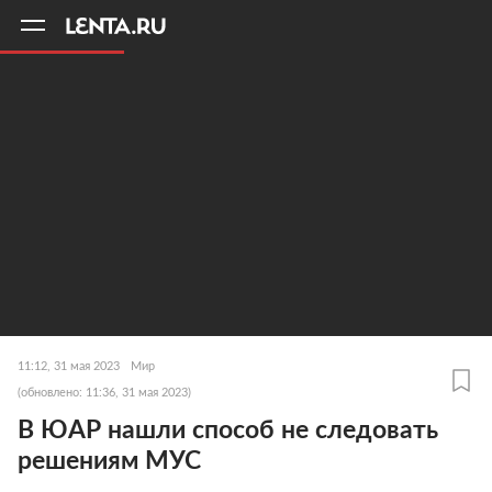
11
A
11:12, 31 мая 2023
Мир
(обновлено: 11:36, 31 мая 2023)
В ЮАР нашли способ не следовать
решениям МУС