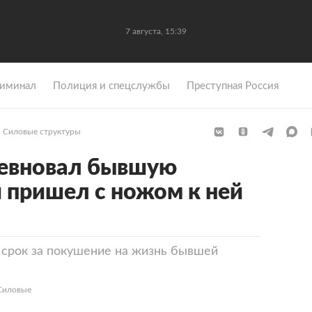
7 августа, 15:39
иминал
Полиция и спецслужбы
Преступная Россия
Силовые структуры
ревновал бывшую
 пришел с ножом к ней
 срок за покушение на жизнь бывшей
«Силовые