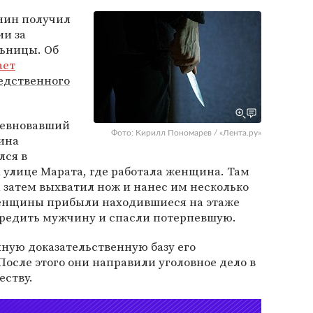
нин получил
ии за
ьницы. Об
ает
едственного
 ревновавший
Фото: Кирилл Пономарев / «Лента.ру»
ина
лся в
 улице Марата, где работала женщина. Там
а затем выхватил нож и нанес им несколько
женщины прибыли находившиеся на этаже
вредить мужчину и спасли потерпевшую.
ную доказательственную базу его
После этого они направили уголовное дело в
еству.