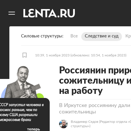
11
A
Силовые структуры
Все
Следствие и суд
Кр
10:39, 1 ноября 2023
(обновлено: 10:54, 1 ноября 2023)
Россиянин при
сожительницу и
на работу
В Иркутске россиянину дали
СССР запустил человека в
космос раньше, чем по
сожительницы
всему США разрешили
межрасовые браки
Владимир Седов
(Редактор отдела 
структуры»)