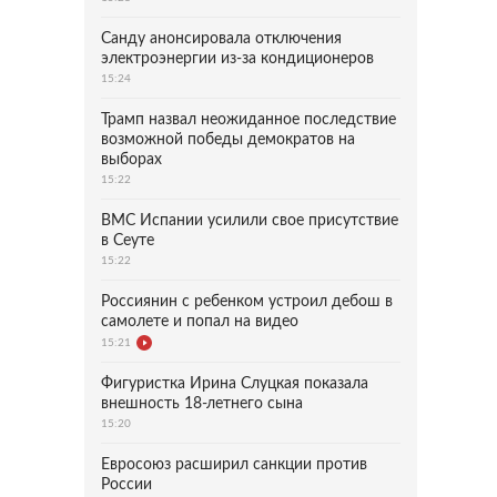
Санду анонсировала отключения
электроэнергии из-за кондиционеров
15:24
Трамп назвал неожиданное последствие
возможной победы демократов на
выборах
15:22
ВМС Испании усилили свое присутствие
в Сеуте
15:22
Россиянин с ребенком устроил дебош в
самолете и попал на видео
15:21
Фигуристка Ирина Слуцкая показала
внешность 18-летнего сына
15:20
Евросоюз расширил санкции против
России