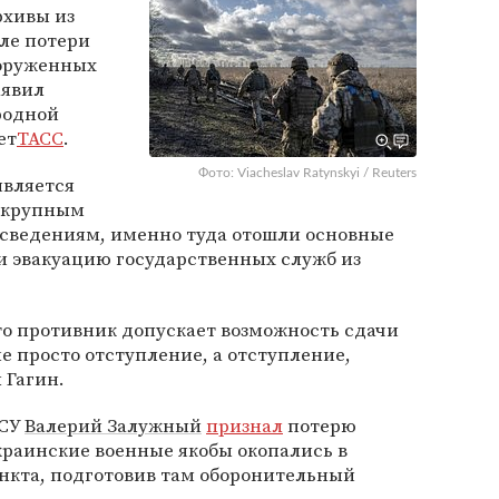
рхивы из
сле потери
оруженных
аявил
родной
ет
ТАСС
.
Фото: Viacheslav Ratynskyi / Reuters
вляется
 крупным
 сведениям, именно туда отошли основные
ли эвакуацию государственных служб из
что противник допускает возможность сдачи
 не просто отступление, а отступление,
 Гагин.
ВСУ
Валерий Залужный
признал
потерю
краинские военные якобы окопались в
ункта, подготовив там оборонительный