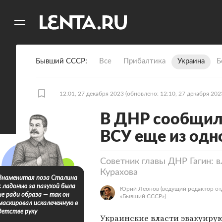
11
A
Бывший СССР
Все
Прибалтика
Украина
Б
12:01, 27 декабря 2023
(обновлено: 12:10, 27 декабря 202
В ДНР сообщили
ВСУ еще из одн
Советник главы ДНР Гагин: 
Курахова
Знаменитая поза Сталина
с ладонью за пазухой была
Юрий Леонов
(ведущий редактор от
не ради образа — так он
«Бывший СССР»)
маскировал искалеченную в
детстве руку
Украинские власти эвакуиру