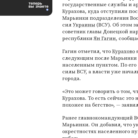
государственные службы и а
Курахова, куда отступили по
Марьинки подразделения Во
сил
Украины
(ВСУ). Об этом з
советник главы Донецкой на
республики
Ян Гагин
, сообща
Гагин отметил, что
Курахово
я
следующим после Марьинки
населенным пунктом. По его
силы ВСУ, а власти уже нача
города.
«Это может говорить о том, 
Курахова. То есть сейчас это
похожее на бегство», — заявил
Ранее главнокомандующий 
Марьинки. Он добавил, что у
окрестностях населенного п