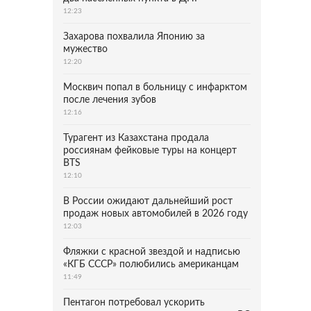
12:23
Захарова похвалила Японию за
мужество
12:20
Москвич попал в больницу с инфарктом
после лечения зубов
12:16
Турагент из Казахстана продала
россиянам фейковые туры на концерт
BTS
12:10
В России ожидают дальнейший рост
продаж новых автомобилей в 2026 году
12:03
Фляжки с красной звездой и надписью
«КГБ СССР» полюбились американцам
11:49
Пентагон потребовал ускорить