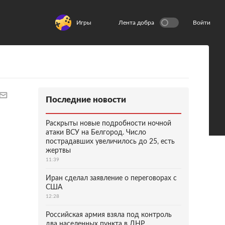
Игры
Лента добра
Войти
Последние новости
Раскрыты новые подробности ночной
атаки ВСУ на Белгород. Число
пострадавших увеличилось до 25, есть
жертвы
11:39
Иран сделал заявление о переговорах с
США
12:28
Российская армия взяла под контроль
два населенных пункта в ДНР