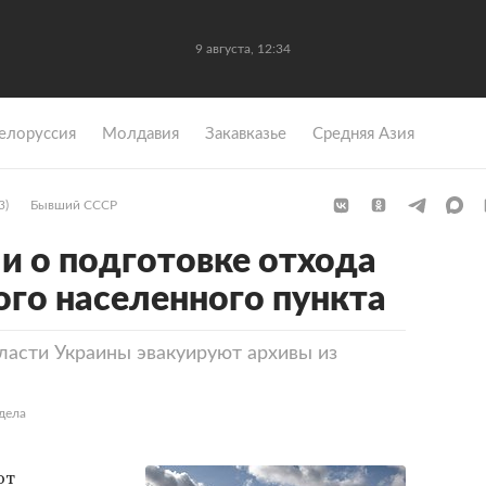
9 августа, 12:34
елоруссия
Молдавия
Закавказье
Средняя Азия
3)
Бывший СССР
 о подготовке отхода
ого населенного пункта
власти Украины эвакуируют архивы из
дела
ют