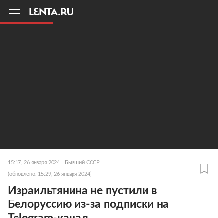
11
A
15:17, 26 января 2024
Бывший СССР
(обновлено: 15:29, 26 января 2024)
Израильтянина не пустили в
Белоруссию из-за подписки на
Telegram-канал