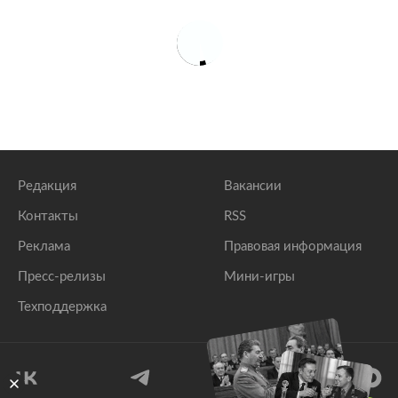
Редакция
Вакансии
Контакты
RSS
Реклама
Правовая информация
Пресс-релизы
Мини-игры
Техподдержка