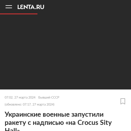
11
A
07:02, 27 марта 2024
Бывший СССР
(обновлено: 07:17, 27 марта 2024)
Украинские военные запустили
ракету с надписью «на Crocus Sity
Hall»