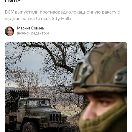
ВСУ выпустили противорадиолокационную ракету с
надписью «на Crocus Sity Hall»
Марина Совина
(ночной редактор)