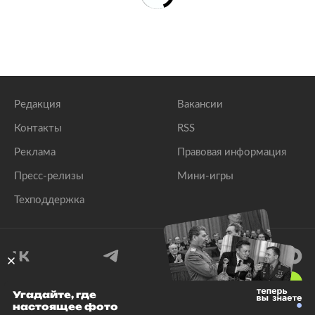
Редакция
Вакансии
Контакты
RSS
Реклама
Правовая информация
Пресс-релизы
Мини-игры
Техподдержка
18
+
Угадайте, где
настоящее фото
© 1999–2026 Все права защищены.
ООО «Лента.Ру»