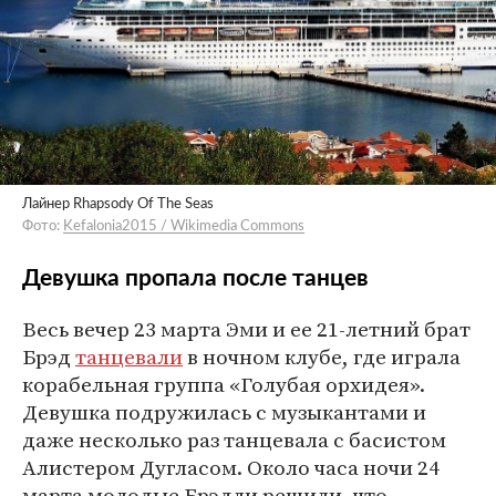
Лайнер Rhapsody Of The Seas
Фото:
Kefalonia2015 / Wikimedia Commons
Девушка пропала после танцев
Весь вечер 23 марта Эми и ее 21-летний брат
Брэд
танцевали
в ночном клубе, где играла
корабельная группа «Голубая орхидея».
Девушка подружилась с музыкантами и
даже несколько раз танцевала с басистом
Алистером Дугласом. Около часа ночи 24
марта молодые Брэдли решили, что