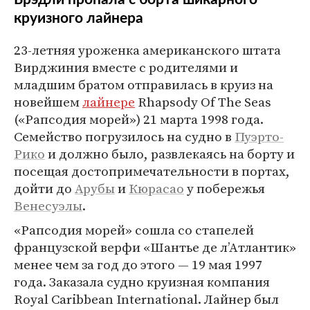
круизного лайнера
23-летняя уроженка американского штата
Вирджиния вместе с родителями и
младшим братом отправилась в круиз на
новейшем
лайнере
Rhapsody Of The Seas
(«Рапсодия морей») 21 марта 1998 года.
Семейство погрузилось на судно в
Пуэрто-
Рико
и должно было, развлекаясь на борту и
посещая достопримечательности в портах,
дойти до
Арубы
и
Кюрасао
у побережья
Венесуэлы
.
«Рапсодия морей» сошла со стапелей
французской верфи «Шантье де л’Атлантик»
менее чем за год до этого — 19 мая 1997
года. Заказала судно круизная компания
Royal Caribbean International. Лайнер был