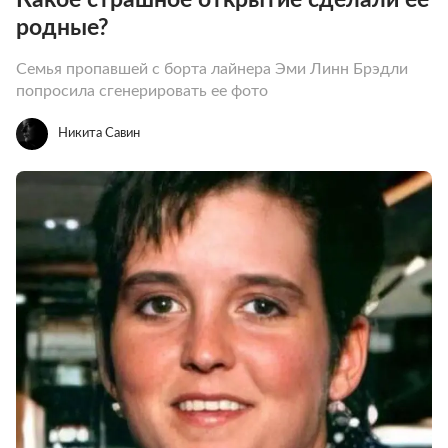
родные?
Семья пропавшей с борта лайнера Эми Линн Брэдли
попросила сгенерировать ее фото
Никита Савин