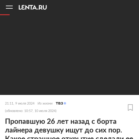
11
A
21:11, 9 июля 2024
Из жизни
(обновлено: 10:57, 10 июля 2024)
Пропавшую 26 лет назад с борта
лайнера девушку ищут до сих пор.
Какое страшное открытие сделали ее