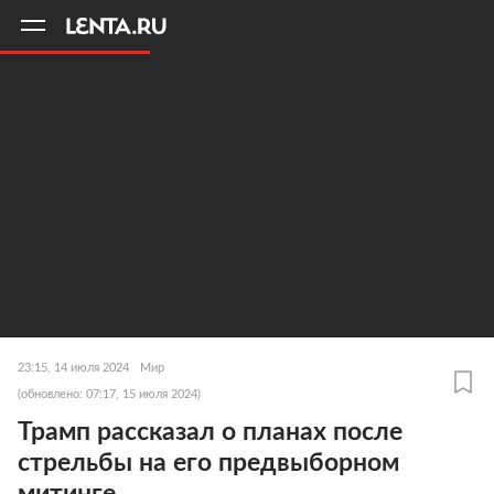
11
A
23:15, 14 июля 2024
Мир
(обновлено: 07:17, 15 июля 2024)
Трамп рассказал о планах после
стрельбы на его предвыборном
митинге