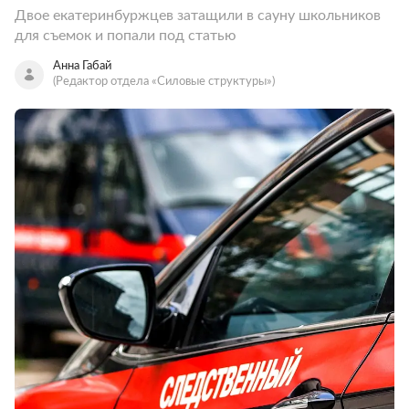
Двое екатеринбуржцев затащили в сауну школьников
для съемок и попали под статью
Анна Габай
(Редактор отдела «Силовые структуры»)