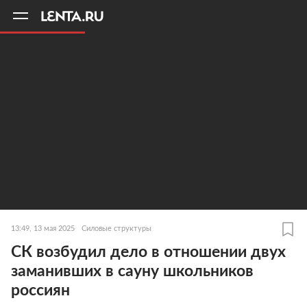
11
A
13:49, 13 мая 2025
Силовые структуры
СК возбудил дело в отношении двух
заманивших в сауну школьников
россиян