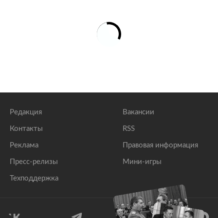
Редакция
Вакансии
Контакты
RSS
Реклама
Правовая информация
Пресс-релизы
Мини-игры
Техподдержка