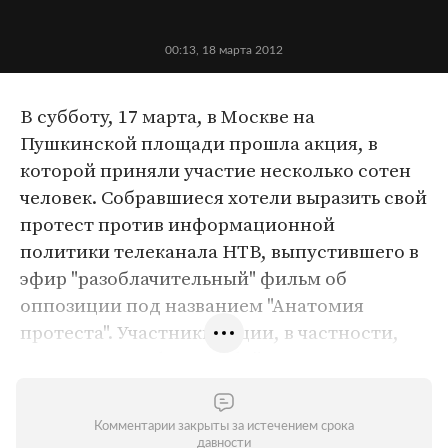
00:13, 18 марта 2012
В субботу, 17 марта, в Москве на
Пушкинской площади прошла акция, в
которой приняли участие несколько сотен
человек. Собравшиеся хотели выразить свой
протест против информационной
политики телеканала НТВ, выпустившего в
эфир "разоблачительный" фильм об
оппозиции под названием "Анатомия
протеста". Участники акции, в частности,
предложили объявить бойкот телеканалу.
Так как мероприятие было оформлено как
встреча избирателей с депутатом Госдумы
Комментарии закрыты за истечением срока
Геннадием Гудковым, полиция не стала
давности