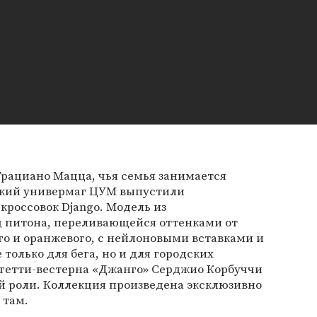
Грациано Мацца, чья семья занимается
вский универмаг ЦУМ выпустили
россовок Django. Модель из
 питона, переливающейся оттенками от
ого и оранжевого, с нейлоновыми вставками и
 только для бега, но и для городских
пагетти-вестерна «Джанго» Серджио Корбуччи
ной роли. Коллекция произведена эксклюзивно
 там.