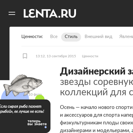
11
A
Ценности
Все
Стиль
Внешний вид
Явлен
13:12, 13 сентября 2015
Ценности
Дизайнерский з
звезды соревную
коллекций для 
10 фото
Если сырая рыба пахнет
Осень — начало нового спорти
«рыбой», ее лучше не есть!
и аксессуаров для спорта нап
физкультурникам плоды своих
дизайнерами и модельерами, а