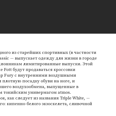
ного из старейших спортивных (в частности
assic — выпускает одежду для жизни в городе
оклонникам лимитированные выпуски. Этой
е Fott будут продаваться кроссовки
mp Fury с внутренними воздушными
плотную посадку обуви на ноге, и
чшего воздухообмена, выпущенные в
м токийским универмагом atmos.
, как следует из названия Triple White, —
го: кипенно-белого экзоскелета, сливочной