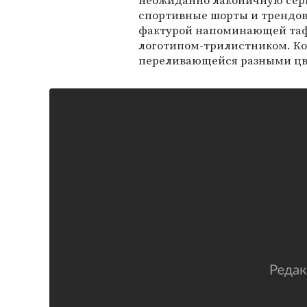
неожиданно лаконичную сер
спортивные шорты и трендов
фактурой напоминающей тафт
логотипом-трилистником. Ко
переливающейся разными цв