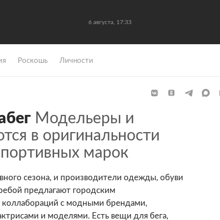
6 августа, 17:33
ия
Роскошь
Личности
абег
Модельеры и
тся в оригинальности
спортивных марок
вного сезона, и производители одежды, обуви
еребой предлагают городским
 коллабораций с модными брендами,
ктрисами и моделями. Есть вещи для бега,