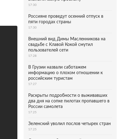
17:30
Россияне проведут осенний отпуск в
пяти городах страны
17:30
Внешний вид Димы Масленникова на
свадьбе с Клавой Кокой смутил
пользователей сети
17:28
В Грузии назвали саботажем
информацию о плохом отношении к
российским туристам
17:27
Раскрыты подробности о выживавших
два дня на сопке пилотах пропавшего в
России самолета
17:25
Зеленский уволил послов четырех стран
17:25