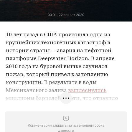
00:01, 22 апреля 2020
10 лет назад в США произошла одна из
крупнейших техногенных катастроф в
истории страны — авария на нефтяной
платформе Deepwater Horizon. В апреле
2010 года на буровой вышке случился
пожар, который привел к затоплению
конструкции. В результате в воды
Мексиканского залива
выплеснулись
миллионы баррелей нефти, что отравило
океан на тысячи километров и привело к
катастрофическим последствиям для
природы. Авария оказалась настолько
Комментарии закрыты за истечением срока
масштабной, что ее
сравнивали
с
давности