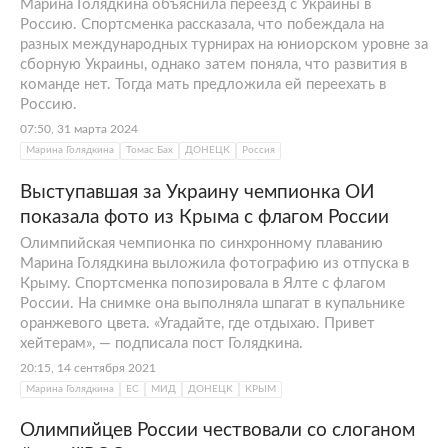
Марина Голядкина объяснила переезд с Украины в
Россию. Спортсменка рассказала, что побеждала на
разных международных турнирах на юниорском уровне за
сборную Украины, однако затем поняла, что развития в
команде нет. Тогда мать предложила ей переехать в
Россию.
07:50, 31 марта 2024
Марина Голядкина
Томас Бах
ДОНЕЦК
Россия
Выступавшая за Украину чемпионка ОИ
показала фото из Крыма с флагом России
Олимпийская чемпионка по синхронному плаванию
Марина Голядкина выложила фотографию из отпуска в
Крыму. Спортсменка попозировала в Ялте с флагом
России. На снимке она выполняла шпагат в купальнике
оранжевого цвета. «Угадайте, где отдыхаю. Привет
хейтерам», — подписала пост Голядкина.
20:15, 14 сентября 2021
Марина Голядкина
ЕС
МИД
ДОНЕЦК
КРЫМ
Олимпийцев России чествовали со слоганом