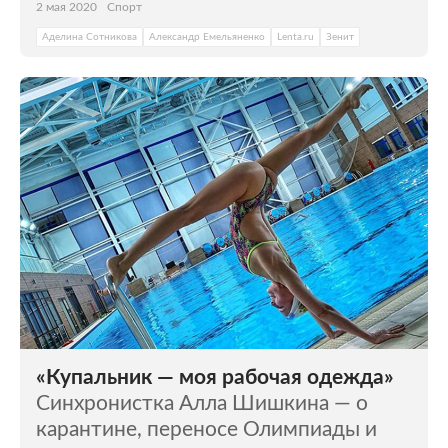
2 мая 2020
Спорт
Аделина Сотникова
Александр Емельяненко
Lenta.ru
Зенит
«Купальник — моя рабочая одежда»
Синхронистка Алла Шишкина — о
карантине, переносе Олимпиады и