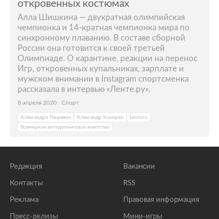
откровенных костюмах
Алла Шишкина — двукратная олимпийская
чемпионка и 14-кратная чемпионка мира по
синхронному плаванию. В составе сборной
России она готовится к своей третьей
Олимпиаде. О карантине, реакции на перенос
Игр, откровенных купальниках, зарплате и
мужском внимании в Instagram спортсменка
рассказала в интервью «Ленте.ру».
8 апреля 2020
Спорт
Александра Пацкевич
Александр Кокорин
Lenta.ru
Всемирное антидопинговое агентство
Редакция
Вакансии
Контакты
RSS
Реклама
Правовая информация
Пресс-релизы
Мини-игры