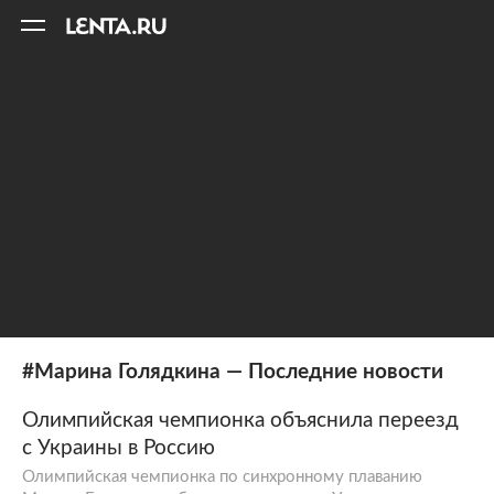
11
A
#Марина Голядкина — Последние новости
Олимпийская чемпионка объяснила переезд
с Украины в Россию
Олимпийская чемпионка по синхронному плаванию