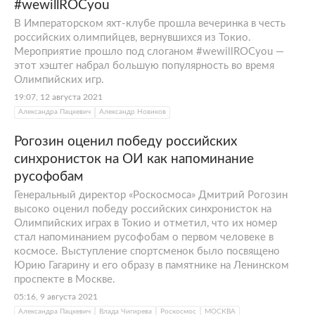
#wewillROCyou
В Императорском яхт-клубе прошла вечеринка в честь
российских олимпийцев, вернувшихся из Токио.
Мероприятие прошло под слоганом #wewillROCyou —
этот хэштег набрал большую популярность во время
Олимпийских игр.
19:07, 12 августа 2021
Александра Пацкевич
Александр Новиков
Рогозин оценил победу российских
синхронисток на ОИ как напоминание
русофобам
Генеральный директор «Роскосмоса» Дмитрий Рогозин
высоко оценил победу российских синхронисток на
Олимпийских играх в Токио и отметил, что их номер
стал напоминанием русофобам о первом человеке в
космосе. Выступление спортсменок было посвящено
Юрию Гагарину и его образу в памятнике на Ленинском
проспекте в Москве.
05:16, 9 августа 2021
Александра Пацкевич
Влада Чигирева
Роскосмос
МОСКВА