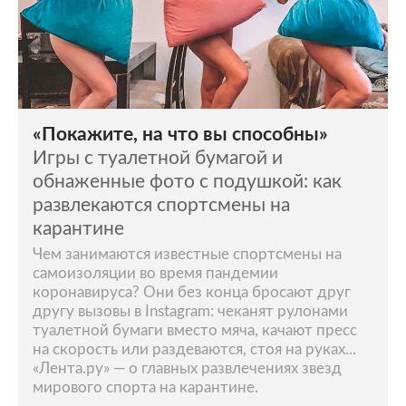
«Покажите, на что вы способны»
Игры с туалетной бумагой и
обнаженные фото с подушкой: как
развлекаются спортсмены на
карантине
Чем занимаются известные спортсмены на
самоизоляции во время пандемии
коронавируса? Они без конца бросают друг
другу вызовы в Instagram: чеканят рулонами
туалетной бумаги вместо мяча, качают пресс
на скорость или раздеваются, стоя на руках...
«Лента.ру» — о главных развлечениях звезд
мирового спорта на карантине.