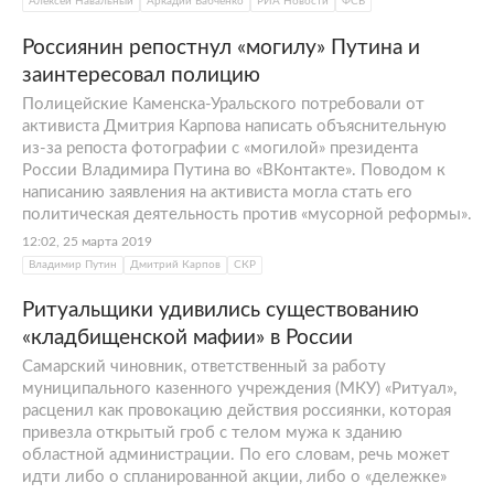
Алексей Навальный
Аркадий Бабченко
РИА Новости
ФСБ
Россиянин репостнул «могилу» Путина и
заинтересовал полицию
Полицейские Каменска-Уральского потребовали от
активиста Дмитрия Карпова написать объяснительную
из-за репоста фотографии с «могилой» президента
России Владимира Путина во «ВКонтакте». Поводом к
написанию заявления на активиста могла стать его
политическая деятельность против «мусорной реформы».
12:02, 25 марта 2019
Владимир Путин
Дмитрий Карпов
СКР
Ритуальщики удивились существованию
«кладбищенской мафии» в России
Самарский чиновник, ответственный за работу
муниципального казенного учреждения (МКУ) «Ритуал»,
расценил как провокацию действия россиянки, которая
привезла открытый гроб с телом мужа к зданию
областной администрации. По его словам, речь может
идти либо о спланированной акции, либо о «дележке»