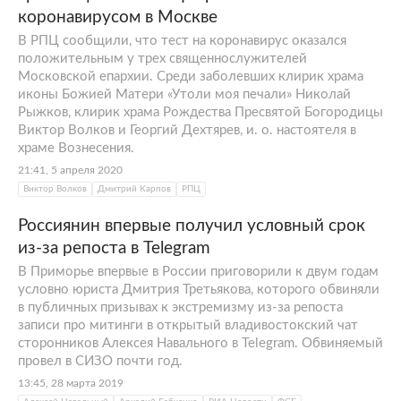
коронавирусом в Москве
В РПЦ сообщили, что тест на коронавирус оказался
положительным у трех священнослужителей
Московской епархии. Среди заболевших клирик храма
иконы Божией Матери «Утоли моя печали» Николай
Рыжков, клирик храма Рождества Пресвятой Богородицы
Виктор Волков и Георгий Дехтярев, и. о. настоятеля в
храме Вознесения.
21:41, 5 апреля 2020
Виктор Волков
Дмитрий Карпов
РПЦ
Россиянин впервые получил условный срок
из-за репоста в Telegram
В Приморье впервые в России приговорили к двум годам
условно юриста Дмитрия Третьякова, которого обвиняли
в публичных призывах к экстремизму из-за репоста
записи про митинги в открытый владивостокский чат
сторонников Алексея Навального в Telegram. Обвиняемый
провел в СИЗО почти год.
13:45, 28 марта 2019