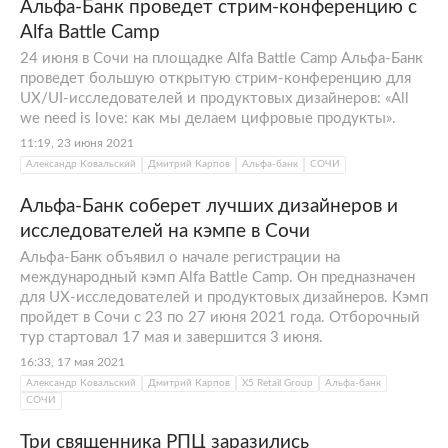
Альфа-Банк проведет стрим-конференцию с
Alfa Battle Camp
24 июня в Сочи на площадке Alfa Battle Camp Альфа-Банк
проведет большую открытую стрим-конференцию для
UX/UI-исследователей и продуктовых дизайнеров: «All
we need is love: как мы делаем цифровые продукты».
11:19, 23 июня 2021
Александр Ковальский
Дмитрий Карпов
Альфа-банк
СОЧИ
Альфа-Банк соберет лучших дизайнеров и
исследователей на кэмпе в Сочи
Альфа-Банк объявил о начале регистрации на
международный кэмп Alfa Battle Camp. Он предназначен
для UX-исследователей и продуктовых дизайнеров. Кэмп
пройдет в Сочи с 23 по 27 июня 2021 года. Отборочный
тур стартовал 17 мая и завершится 3 июня.
16:33, 17 мая 2021
Александр Ковальский
Дмитрий Карпов
X5 Retail Group
Альфа-банк
СОЧИ
Три священника РПЦ заразились