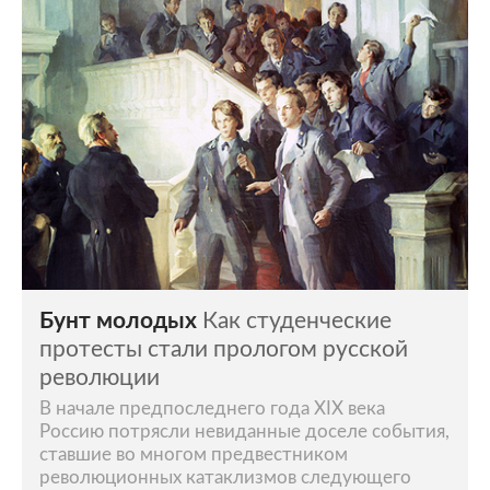
Бунт молодых
Как студенческие
протесты стали прологом русской
революции
В начале предпоследнего года XIX века
Россию потрясли невиданные доселе события,
ставшие во многом предвестником
революционных катаклизмов следующего