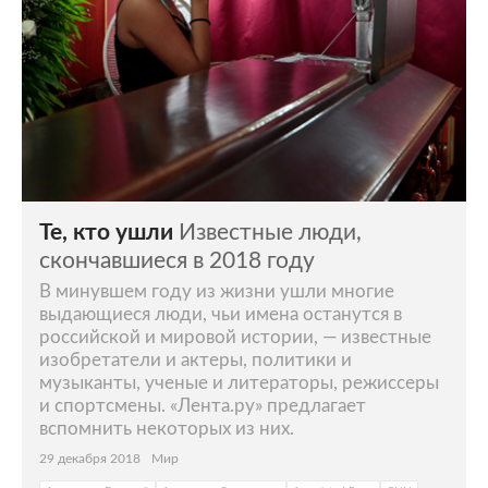
Те, кто ушли
Известные люди,
скончавшиеся в 2018 году
В минувшем году из жизни ушли многие
выдающиеся люди, чьи имена останутся в
российской и мировой истории, — известные
изобретатели и актеры, политики и
музыканты, ученые и литераторы, режиссеры
и спортсмены. «Лента.ру» предлагает
вспомнить некоторых из них.
29 декабря 2018
Мир