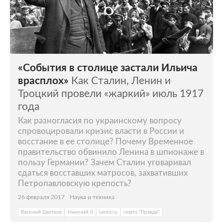
«События в столице застали Ильича
врасплох»
Как Сталин, Ленин и
Троцкий провели «жаркий» июль 1917
года
Как разногласия по украинскому вопросу
спровоцировали кризис власти в России и
восстание в ее столице? Почему Временное
правительство обвинило Ленина в шпионаже в
пользу Германии? Зачем Сталин уговаривал
сдаться восставших матросов, захвативших
Петропавловскую крепость?
26 февраля 2017
Наука и техника
Василий Цветков
Николай II
Lenta.ru
газета "Правда"