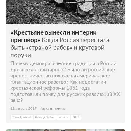
«Крестьяне вынесли империи
приговор»
Когда Россия перестала
быть «страной рабов» и круговой
поруки
Почему демократические традиции в России
древнее авторитарных? Было ли российское
крепостничество похоже на американское
плантационное рабство? Как недостатки
крестьянской реформы 1861 года
подготовили почву для русских революций XX
века?
12 августа 2017
Наука и техника
Иван Грозный
Ричард Пайпс
Lenta.ru
ВШЭ