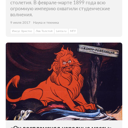
столетия. В феврале-марте 1899 года всю
огромную империю охватили студенческие
волнения.
9 июля 2017
Наука и техника
Иисус Христос
Лев Толстой
Lenta.ru
МГУ