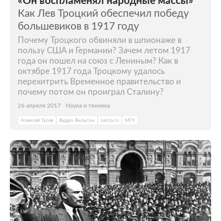
«Он воспламенял народные массы»
Как Лев Троцкий обеспечил победу
большевиков в 1917 году
Почему Троцкого обвиняли в шпионаже в
пользу США и Германии? Зачем летом 1917
года он пошел на союз с Лениным? Как в
октябре 1917 года Троцкому удалось
перехитрить Временное правительство и
почему потом он проиграл Сталину?
26 апреля 2017
Наука и техника
Алексей Гусев
Вудро Вильсон
Lenta.ru
МГУ