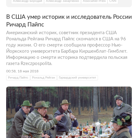
Александр Бородай
Александр Захарченко
Associated Press
CNN
В США умер историк и исследователь России
Ричард Пайпс
Американский историк, советник президента США
Рональда Рейгана Ричард Пайпс скончался в США на 96
году жизни. О его смерти сообщила профессор Нью-
Йоркского университета Барбара Киршенблат-Гимблет.
Информацию о смерти историка подтвердила польская
газета Rzeczpospolita.
00:58, 18 мая 2018
Ричард Пайпс
Рональд Рейган
Гарвардский университет