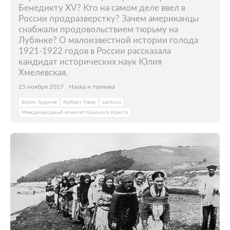
Бенедикту XV? Кто на самом деле ввел в
России продразверстку? Зачем американцы
снабжали продовольствием тюрьму на
Лубянке? О малоизвестной истории голода
1921-1922 годов в России рассказала
кандидат исторических наук Юлия
Хмелевская.
15 ноября 2017
Наука и техника
Борис Годунов
Герберт Гувер
Lenta.ru
Международный комитет Красного Креста