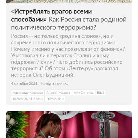
«Истреблять врагов всеми
способами»
Как Россия стала родиной
политического терроризма?
Россия — не только «родина слонов», но и
современного политического терроризма.
Почему именно у нас появился этот феномен?
Участвовал ли в терактах Сталин и кому
подражал Ленин? Чего добились российские
террористы? Об этом «Ленте.ру» рассказал
историк Олег Будницкий.
4 октября 2021
Наука и техника
Александр Караваев
Андрей Жданов
Аум Синрике
ВШЭ
ВЕЛИКОБРИТАНИЯ
ГЕРМАНИЯ