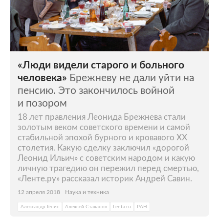
«Люди видели старого и больного
человека»
Брежневу не дали уйти на
пенсию. Это закончилось войной
и позором
18 лет правления Леонида Брежнева стали
золотым веком советского времени и самой
стабильной эпохой бурного и кровавого ХХ
столетия. Какую сделку заключил «дорогой
Леонид Ильич» с советским народом и какую
личную трагедию он пережил перед смертью,
«Ленте.ру» рассказал историк Андрей Савин.
12 апреля 2018
Наука и техника
Александр Генис
Алексей Стаханов
Lenta.ru
РАН