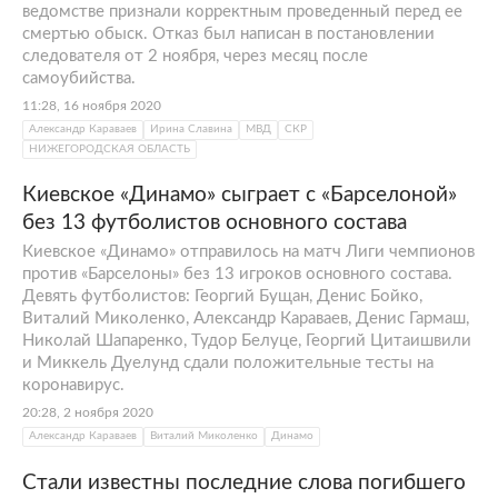
ведомстве признали корректным проведенный перед ее
смертью обыск. Отказ был написан в постановлении
следователя от 2 ноября, через месяц после
самоубийства.
11:28, 16 ноября 2020
Александр Караваев
Ирина Славина
МВД
СКР
НИЖЕГОРОДСКАЯ ОБЛАСТЬ
Киевское «Динамо» сыграет с «Барселоной»
без 13 футболистов основного состава
Киевское «Динамо» отправилось на матч Лиги чемпионов
против «Барселоны» без 13 игроков основного состава.
Девять футболистов: Георгий Бущан, Денис Бойко,
Виталий Миколенко, Александр Караваев, Денис Гармаш,
Николай Шапаренко, Тудор Белуце, Георгий Цитаишвили
и Миккель Дуелунд сдали положительные тесты на
коронавирус.
20:28, 2 ноября 2020
Александр Караваев
Виталий Миколенко
Динамо
Стали известны последние слова погибшего