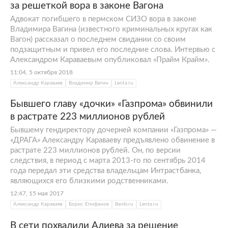
за решеткой вора в законе Вагона
Адвокат погибшего в пермском СИЗО вора в законе
Владимира Вагина (известного криминальных кругах как
Вагон) рассказал о последнем свидании со своим
подзащитным и привел его последние слова. Интервью с
Александром Караваевым опубликовал «Прайм Крайм».
11:04, 5 октября 2018
Александр Караваев
Владимир Вагин
Lenta.ru
Бывшего главу «дочки» «Газпрома» обвинили
в растрате 223 миллионов рублей
Бывшему гендиректору дочерней компании «Газпрома» —
«ДРАГА» Александру Караваеву предъявлено обвинение в
растрате 223 миллионов рублей. Он, по версии
следствия, в период с марта 2013-го по сентябрь 2014
года передал эти средства владельцам Интрастбанка,
являющихся его близкими родственниками.
12:47, 15 мая 2017
Александр Караваев
Борис Епифанов
Banki.ru
Lenta.ru
В сети похвалили Алиева за решение