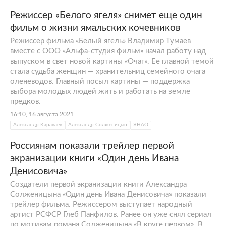
Режиссер «Белого ягеля» снимет еще один
фильм о жизни ямальских кочевников
Режиссер фильма «Белый ягель» Владимир Тумаев
вместе с ООО «Альфа-студия фильм» начал работу над
выпуском в свет новой картины «Очаг». Ее главной темой
стала судьба женщин — хранительниц семейного очага
оленеводов. Главный посыл картины — поддержка
выбора молодых людей жить и работать на земле
предков.
16:10, 16 августа 2021
Александр Караваев
Александр Солженицын
ЯНАО
Россиянам показали трейлер первой
экранизации книги «Один день Ивана
Денисовича»
Создатели первой экранизации книги Александра
Солженицына «Один день Ивана Денисовича» показали
трейлер фильма. Режиссером выступает народный
артист РСФСР Глеб Панфилов. Ранее он уже снял сериал
по мотивам романа Солженицына «В круге первом». В