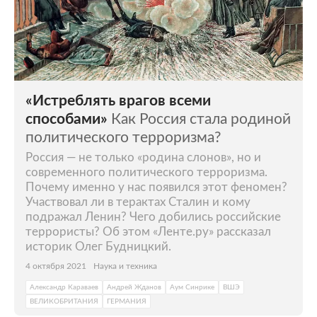
«Истреблять врагов всеми
способами»
Как Россия стала родиной
политического терроризма?
Россия — не только «родина слонов», но и
современного политического терроризма.
Почему именно у нас появился этот феномен?
Участвовал ли в терактах Сталин и кому
подражал Ленин? Чего добились российские
террористы? Об этом «Ленте.ру» рассказал
историк Олег Будницкий.
4 октября 2021
Наука и техника
Александр Караваев
Андрей Жданов
Аум Синрике
ВШЭ
ВЕЛИКОБРИТАНИЯ
ГЕРМАНИЯ