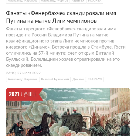
Александр Караваев
Александр Чернов
АДЫГЕЯ
МОСКВА
Фанаты «Фенербахче» скандировали имя
Путина на матче Лиги чемпионов
Фанаты турецкого «Фенербахче» скандировали имя
президента России Владимира Путина на матче
квалификационного этапа Лиги чемпионов против
киевского «Динамо». Встреча прошла в Стамбуле. Гости
отличились на 57-й минуте: счет открыл Виталий
Буяльский. Болельщики хозяев отреагировали на это
скандированием.
23:10, 27 июля 2022
Александр Караваев
Виталий Буяльский
Динамо
СТАМБУЛ