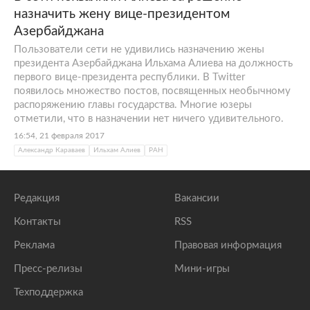
назначить жену вице-президентом
Азербайджана
Пользователи сети не удивились назначению жены
президента Азербайджана Ильхама Алиева на должность
первого вице-президента республики. В Twitter
появилось множество постов, посвященных необычному
распоряжению главы государства. Многие юзеры
отметили, что в назначении нет ничего удивительного.
16:54, 21 февраля 2017
Александр Караваев
Ильхам Алиев
РАН
Редакция
Вакансии
Контакты
RSS
Реклама
Правовая информация
Пресс-релизы
Мини-игры
Техподдержка