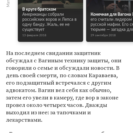
В круге братском
Американцы собрали
Конечная для Вагона
российских воров и Лепса в
его считали лидером
одну банду. Жаль, ее не
русской мафии. Его с
существует
тюрьме — загадка для
13 февраля 2018
29 сентября 2018
На последнем свидании защитник
обсуждал с Вагиным технику защиты, они
говорили о семье и обсуждали новости. В
день своей смерти, по словам Караваева,
его подзащитный встречался с другим
адвокатом. Вагин вел себя как обычно,
затем его увели в камеру, где вор в законе
провел около четырех часов. Дважды
выходил из нее: за тапочками и
лекарствами.