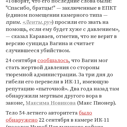
«Говорят, что его последние слова были:
"Спасибо, братцы!" — заключенные в ЕПКТ
(едином помещении камерного типа —
прим.
«Ленты.ру»
) просили его звать на
помощь, если ему будет хуже с давлением»,
— сказал Караваев, отметив, что не верит в
версию суицида Вагина и считает
случившееся убийством.
24 сентября
сообщалось
, что Вагин мог
стать жертвой давления со стороны
тюремной администрации. За три дня до
гибели его перевели в ИК-11, имеющую
репутацию «пыточной». Два года назад там
обнаружили мертвым другого вора в
законе,
Максима Новикова
(Макс Пионер).
Тело 54-летнего авторитета
было
обнаружено
22 сентября в камере ИК-11
(поселок Ныроб Чердынского района