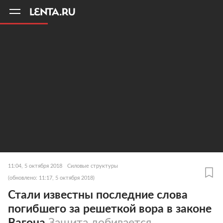
11
A
11:04, 5 октября 2018
Силовые структуры
(обновлено: 11:17, 5 октября 2018)
Стали известны последние слова
погибшего за решеткой вора в законе
Вагона
Защита добивается