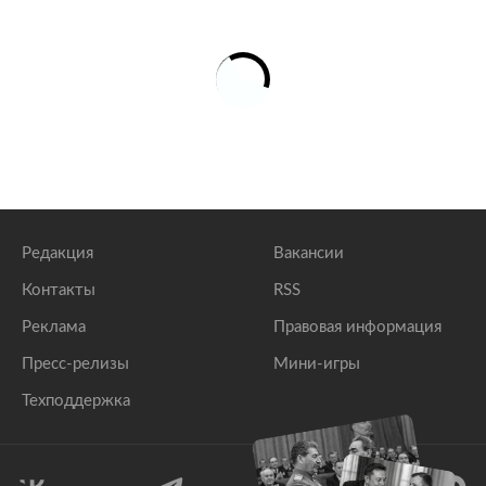
Редакция
Вакансии
Контакты
RSS
Реклама
Правовая информация
Пресс-релизы
Мини-игры
Техподдержка