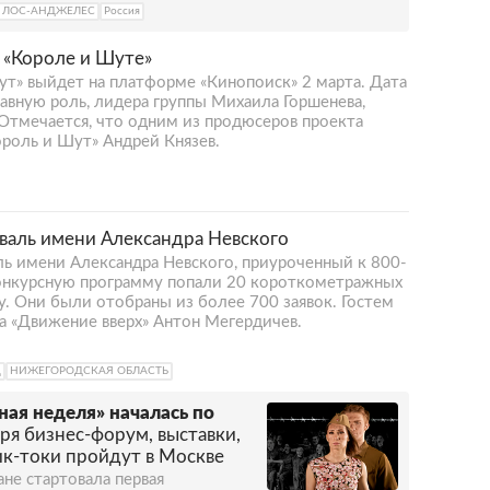
ЛОС-АНДЖЕЛЕС
Россия
о «Короле и Шуте»
ут» выйдет на платформе «Кинопоиск» 2 марта. Дата
Главную роль, лидера группы Михаила Горшенева,
Отмечается, что одним из продюсеров проекта
ороль и Шут» Андрей Князев.
валь имени Александра Невского
ль имени Александра Невского, приуроченный к 800-
конкурсную программу попали 20 короткометражных
ду. Они были отобраны из более 700 заявок. Гостем
а «Движение вверх» Антон Мегердичев.
Ц
НИЖЕГОРОДСКАЯ ОБЛАСТЬ
ная неделя» началась по
ря бизнес-форум, выставки,
ик-токи пройдут в Москве
ане стартовала первая