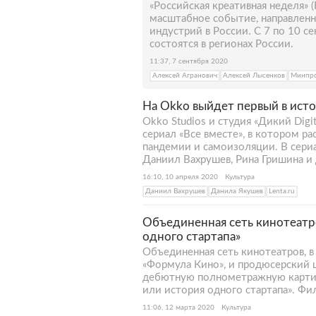
«Российская креативная неделя» (R
масштабное событие, направленн
индустрий в России. С 7 по 10 с
состоятся в регионах России.
11:37, 7 сентября 2020
Алексей Агранович
Алексей Лысенков
Минпр
На Okko выйдет первый в исто
Okko Studios и студия «Дикий Dig
сериал «Все вместе», в котором ра
пандемии и самоизоляции. В сериа
Даниил Вахрушев, Рина Гришина и
16:10, 10 апреля 2020
Культура
Даниил Вахрушев
Данила Якушев
Lenta.ru
Объединенная сеть кинотеатр
одного стартапа»
Объединенная сеть кинотеатров, в
«Формула Кино», и продюсерский 
дебютную полнометражную картин
или история одного стартапа». Фи
11:06, 12 марта 2020
Культура