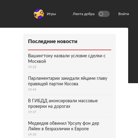
Игры
Лента добра
Войти
Последние новости
Вашингтону назвали условие сделки с
Москвой
19:22
Парламентарии закидали яйцами главу
правящей партии Косова
19:44
В ГИБДД анонсировали массовые
проверки на дорогах
19:37
Медведев обвинил Урсулу фон дер
Ляйен в безразличии к Европе
19:35