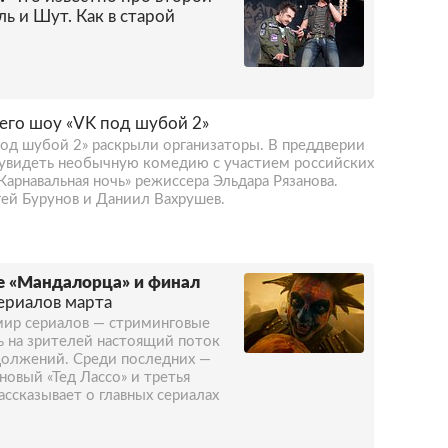
ь и Шут. Как в старой
его шоу «VK под шубой 2»
од шубой 2» раскрыли организаторы. В преддверии
 увидеть необычную комедию с участием российских
Карнавальная ночь» режиссера Эльдара Рязанова.
гей Бурунов и Даниил Вахрушев.
ие «Мандалорца» и финал
сериалов марта
 мир сериалов — стриминговые
 на зрителей настоящий поток
должений. Среди последних —
новый «Тед Лассо» и третья
ассказывает о главных сериалах