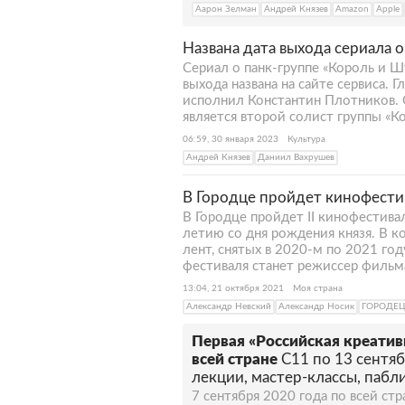
Аарон Зелман
Андрей Князев
Amazon
Apple
Названа дата выхода сериала 
Сериал о панк-группе «Король и Ш
выхода названа на сайте сервиса. 
исполнил Константин Плотников. 
является второй солист группы «К
06:59, 30 января 2023
Культура
Андрей Князев
Даниил Вахрушев
В Городце пройдет кинофести
В Городце пройдет II кинофестива
летию со дня рождения князя. В 
лент, снятых в 2020-м по 2021 го
фестиваля станет режиссер фильм
13:04, 21 октября 2021
Моя страна
Александр Невский
Александр Носик
ГОРОДЕ
Первая «Российская креатив
всей стране
С11 по 13 сентяб
лекции, мастер-классы, пабл
7 сентября 2020 года по всей стр