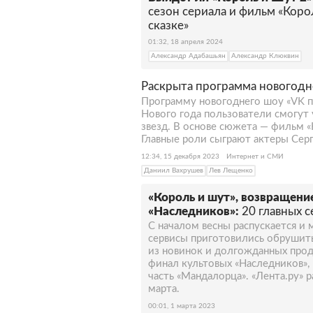
сезон сериала и фильм «Корол
сказке»
01:32, 18 апреля 2024
Александр Адабашьян
Александр Клюквин
Раскрыта программа новогодн
Программу новогоднего шоу «VK п
Нового года пользователи смогут
звезд. В основе сюжета — фильм «
Главные роли сыграют актеры Сер
12:34, 15 декабря 2023
Интернет и СМИ
Даниил Вахрушев
Лев Лещенко
«Король и шут», возвращен
«Наследников»:
20 главных 
С началом весны распускается и
сервисы приготовились обрушить
из новинок и долгожданных про
финал культовых «Наследников», 
часть «Мандалорца». «Лента.ру» р
марта.
00:01, 1 марта 2023