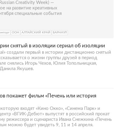
ussian Creativity Week) —
ое на развитие креативных
ентября специальные события
омторг
ООН
АЛТАЙСКИЙ КРАЙ
БАРНАУЛ
рии снятый в изоляции сериал об изоляции
ital» создали первый в истории дистанционно снятый
ссказывается о жизни группы друзей в период
ле снялись Игорь Чехов, Юлия Топольницкая,
 Данила Якушев.
ов покажет фильм «Печень или история
 которую входят «Кино Окко», «Синема Парк» и
центр «ВГИК-Дебют» выпустят в российский прокат
у режиссера и сценариста Ивана Снежкина «Печень
льм можно будет увидеть 9, 11 и 14 апреля.