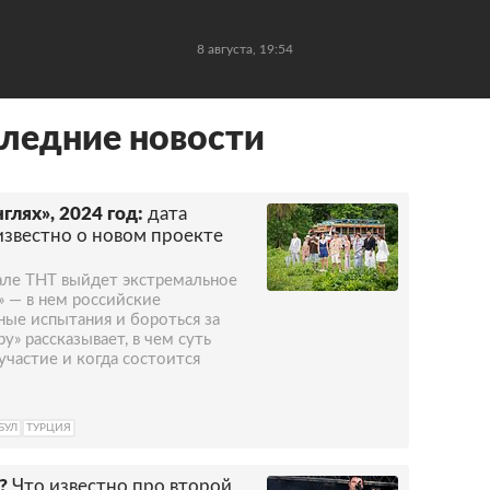
8 августа, 19:54
ледние новости
лях», 2024 год:
дата
 известно о новом проекте
нале ТНТ выйдет экстремальное
» — в нем российские
ные испытания и бороться за
у» рассказывает, в чем суть
участие и когда состоится
БУЛ
ТУРЦИЯ
?
Что известно про второй