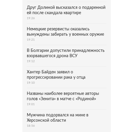
Друг Долиной высказался о подаренной
ей после скандала квартире
19:26
Немецкие резервисты оказались
вынуждены забирать у военных оружие
19:21
В Болгарии допустили принадлежность
взорвавшегося дрона ВСУ
19:12
Хантер Байден заявил о
прогрессировании рака у отца
19:10
Названы наиболее вероятные авторы
голов «Зенита» в матче с «Родиной»
19:01
Мужчина подорвался на мине в
Херсонской области
18:56