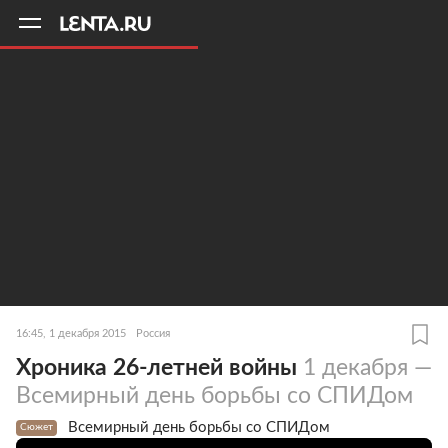
11
A
16:45, 1 декабря 2015
Россия
Хроника 26-летней войны
1 декабря —
Всемирный день борьбы со СПИДом
Всемирный день борьбы со СПИДом
Сюжет