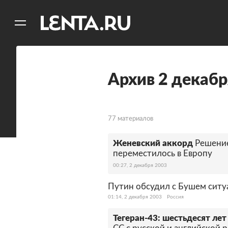
11
A
Архив 2 декабр
77 материалов
Женевский аккорд
Решение
переместилось в Европу
00:27, 2 декабря 2003
Путин обсудил с Бушем ситу
01:14, 2 декабря 2003
Россия
Тегеран-43: шестьдесят лет