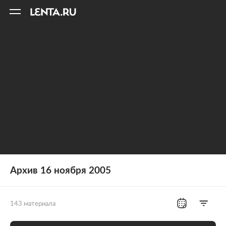
11
A
Архив 16 ноября 2005
143 материала
Все рубрики
Россия