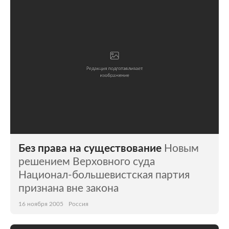
Мир
Бывший СССР
Экономика
Силовые структуры
Наука и техника
Спорт
Культура
Интернет и СМИ
Ценности
Путешествия
Из жизни
Среда обитания
Без права на существование
Новым
Забота о себе
Авто
решением Верховного суда
Национал-большевистская партия
признана вне закона
16 ноября 2005
Россия