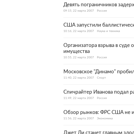
Девять пограничников задерж
09:15, 22 марта 2007
Россия
США запустили баллистичес
10:16, 22 марта 2007
Наука и техника
Организатора взрыва в суде
имущества
10:55, 22 марта 2007
Россия
Московское "Динамо" пробил
11:40, 22 марта 2007
Спорт
Спичрайтер Иванова подал р
11:49, 22 марта 2007
Россия
Обзор рынков: ФРС США не и
11:56, 22 марта 2007
Экономика
Джет Ли станет главным зло