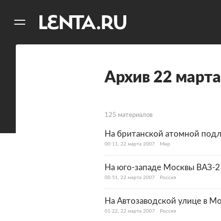
11
A
Архив 22 марта
125 материалов
На британской атомной подл
00:11, 22 марта 2007
Мир
На юго-западе Москвы ВАЗ-21
00:51, 22 марта 2007
Россия
На Автозаводской улице в М
01:22, 22 марта 2007
Россия