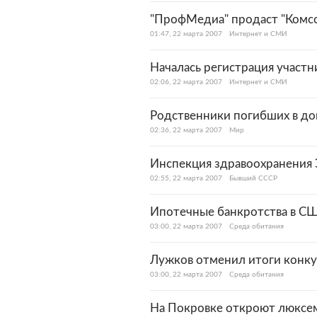
"ПрофМедиа" продаст "Комсо
01:47, 22 марта 2007
Интернет и СМИ
Началась регистрация участн
02:06, 22 марта 2007
Интернет и СМИ
Родственники погибших в до
02:36, 22 марта 2007
Мир
Инспекция здравоохранения 
02:55, 22 марта 2007
Бывший СССР
Ипотечные банкротства в С
03:00, 22 марта 2007
Среда обитания
Лужков отменил итоги конку
03:00, 22 марта 2007
Среда обитания
На Покровке откроют люксе