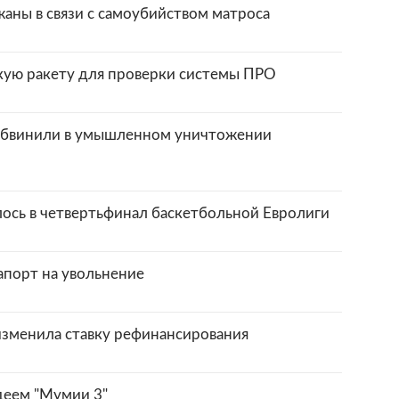
аны в связи с самоубийством матроса
кую ракету для проверки системы ПРО
 обвинили в умышленном уничтожении
ось в четвертьфинал баскетбольной Евролиги
апорт на увольнение
зменила ставку рефинансирования
деем "Мумии 3"