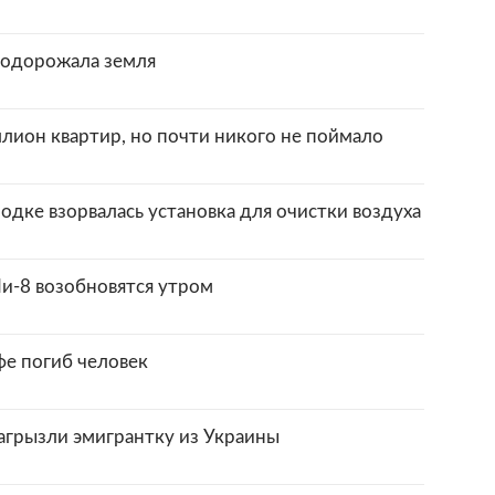
 подорожала земля
ион квартир, но почти никого не поймало
дке взорвалась установка для очистки воздуха
и-8 возобновятся утром
фе погиб человек
агрызли эмигрантку из Украины