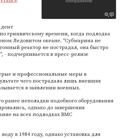
о
France
идент
0 по гринвичскому времени, когда подлодка
ерном Ледовитом океане. "Субмарина не
атомный реактор не пострадал, она быстро
, - подчеркивается в пресс-релизе
трые и профессиональные меры в
ультате чего пострадала лишь внешняя
казывается в заявлении военных.
о ранее неполадки подобного оборудования
ировались, однако до завершения
ание на всех подлодках ВМС
 воду в 1984 году, однако установка для