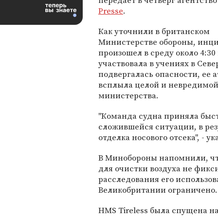
передает в четверг агентств
Presse
.
Как уточнили в британском
Министерстве обороны, инц
произошел в среду около 4:3
участвовала в учениях в Сев
подвергалась опасности, ее 
всплыла целой и невредимой"
министерства.
"Команда судна приняла быс
сложившейся ситуации, в рез
отделка носового отсека", - у
В Минобороны напомнили, чт
для очистки воздуха не фикс
расследования его использов
Великобритании ограничено.
HMS Tireless была спущена на