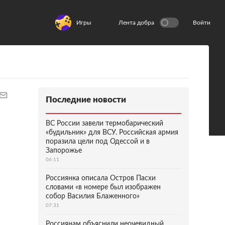
Игры
Лента добра
Войти
Последние новости
ВС России завели термобарический
«будильник» для ВСУ. Российская армия
поразила цели под Одессой и в
Запорожье
06:11
Россиянка описала Остров Пасхи
словами «в номере был изображен
собор Василия Блаженного»
07:31
Россиянам объяснили неочевидный