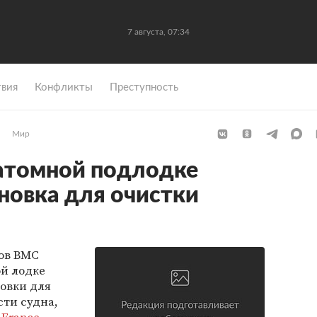
7 августа, 07:34
вия
Конфликты
Преступность
Мир
атомной подлодке
ановка для очистки
ов ВМС
й лодке
новки для
сти судна,