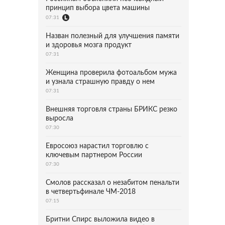
принцип выбора цвета машины
07:31
Назван полезный для улучшения памяти
и здоровья мозга продукт
07:31
Женщина проверила фотоальбом мужа
и узнала страшную правду о нем
07:31
Внешняя торговля страны БРИКС резко
выросла
07:30
Евросоюз нарастил торговлю с
ключевым партнером России
07:30
Смолов рассказал о незабитом пенальти
в четвертьфинале ЧМ-2018
07:15
Бритни Спирс выложила видео в