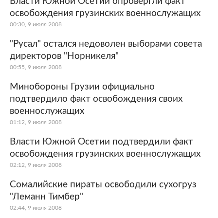
Власти Южной Осетии опровергли факт
освобождения грузинских военнослужащих
Мир
Бывший СССР
00:30, 9 июля 2008
Экономика
Силовые структуры
"Русал" остался недоволен выборами совета
директоров "Норникеля"
Наука и техника
Спорт
00:55, 9 июля 2008
Культура
Интернет и СМИ
Минобороны Грузии официально
подтвердило факт освобождения своих
Ценности
Путешествия
военнослужащих
01:12, 9 июля 2008
Из жизни
Среда обитания
Власти Южной Осетии подтвердили факт
Забота о себе
Авто
освобождения грузинских военнослужащих
02:12, 9 июля 2008
Сомалийские пираты освободили сухогруз
"Леманн Тимбер"
02:44, 9 июля 2008