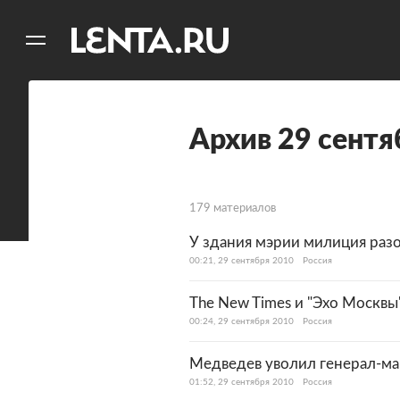
11
A
Архив 29 сентя
179 материалов
У здания мэрии милиция раз
00:21, 29 сентября 2010
Россия
The New Times и "Эхо Москв
00:24, 29 сентября 2010
Россия
Медведев уволил генерал-ма
01:52, 29 сентября 2010
Россия