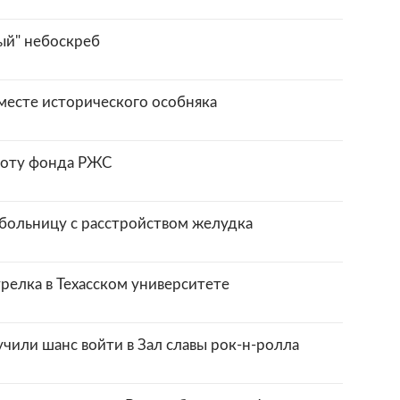
ый" небоскреб
 месте исторического особняка
боту фонда РЖС
больницу с расстройством желудка
релка в Техасском университете
чили шанс войти в Зал славы рок-н-ролла