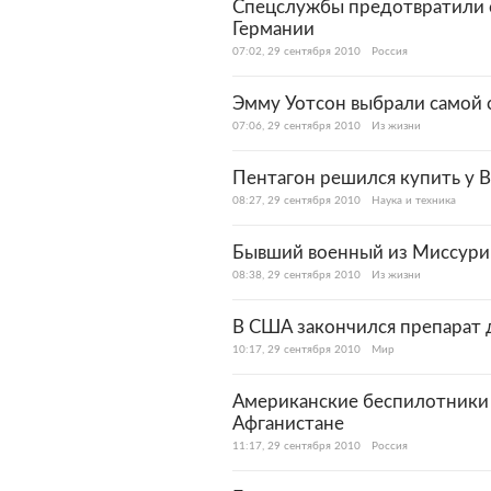
Спецслужбы предотвратили с
Германии
07:02, 29 сентября 2010
Россия
Эмму Уотсон выбрали самой 
07:06, 29 сентября 2010
Из жизни
Пентагон решился купить у B
08:27, 29 сентября 2010
Наука и техника
Бывший военный из Миссури 
08:38, 29 сентября 2010
Из жизни
В США закончился препарат 
10:17, 29 сентября 2010
Мир
Американские беспилотники 
Афганистане
11:17, 29 сентября 2010
Россия