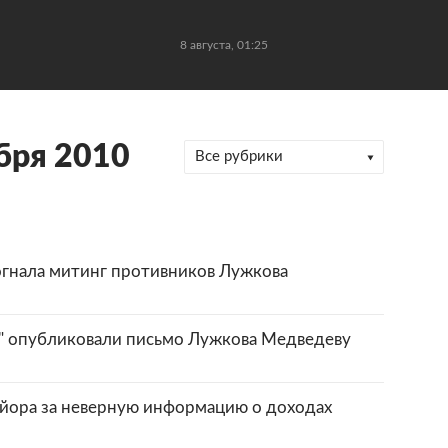
8 августа, 01:25
бря 2010
Все рубрики
огнала митинг противников Лужкова
ы" опубликовали письмо Лужкова Медведеву
йора за неверную информацию о доходах