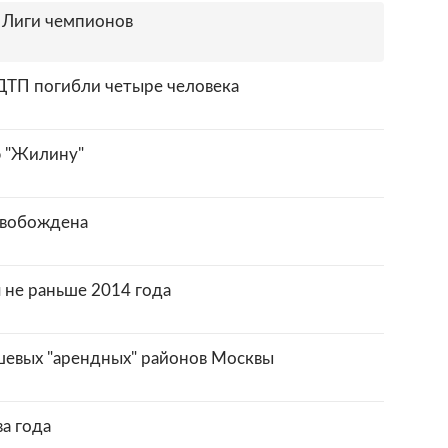
 Лиги чемпионов
 ДТП погибли четыре человека
ю "Жилину"
свобождена
 не раньше 2014 года
шевых "арендных" районов Москвы
ва года