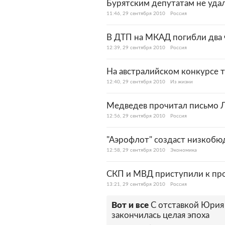
Бурятским депутатам не уда
11:46, 29 сентября 2010
Россия
В ДТП на МКАД погибли два 
12:39, 29 сентября 2010
Россия
На австралийском конкурсе 
12:40, 29 сентября 2010
Из жизни
Медведев прочитал письмо Лу
12:56, 29 сентября 2010
Россия
"Аэрофлот" создаст низкобю
12:58, 29 сентября 2010
Экономика
СКП и МВД приступили к про
13:21, 29 сентября 2010
Россия
Вот и все
С отставкой Юрия
закончилась целая эпоха