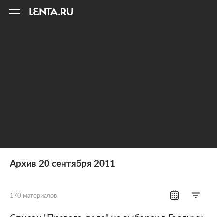
11
A
Архив 20 сентября 2011
170 материалов
Все рубрики
Россия