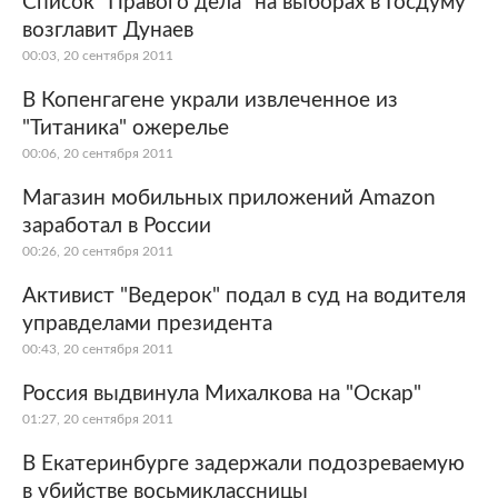
Список "Правого дела" на выборах в Госдуму
возглавит Дунаев
Мир
Бывший СССР
00:03, 20 сентября 2011
Экономика
Силовые структуры
В Копенгагене украли извлеченное из
"Титаника" ожерелье
Наука и техника
Спорт
00:06, 20 сентября 2011
Культура
Интернет и СМИ
Магазин мобильных приложений Amazon
заработал в России
Ценности
Путешествия
00:26, 20 сентября 2011
Из жизни
Среда обитания
Активист "Ведерок" подал в суд на водителя
управделами президента
Забота о себе
Авто
00:43, 20 сентября 2011
Россия выдвинула Михалкова на "Оскар"
01:27, 20 сентября 2011
В Екатеринбурге задержали подозреваемую
в убийстве восьмиклассницы