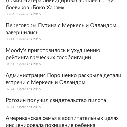
Армия Нигера ликвидировала более сотни
боевиков «Боко Харам»
Мир
Бывший СССР
00:06, 7 февраля 2015
Экономика
Силовые структуры
Переговоры Путина с Меркель и Олландом
завершились
Наука и техника
Спорт
00:11, 7 февраля 2015
Культура
Интернет и СМИ
Moody’s приготовилось к ухудшению
рейтинга греческих гособлигаций
Ценности
Путешествия
01:51, 7 февраля 2015
Из жизни
Среда обитания
Администрация Порошенко раскрыла детали
встречи с Меркель и Олландом
Забота о себе
Авто
02:24, 7 февраля 2015
Рогозин получил свидетельство пилота
02:41, 7 февраля 2015
Американская семья в воспитательных целях
инсценировала похищение ребенка