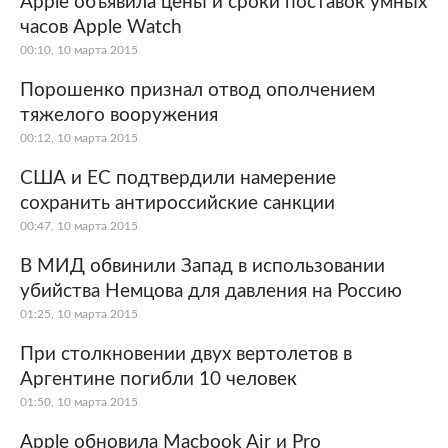
Apple объявила цены и сроки поставок умных
часов Apple Watch
Мир
Бывший СССР
00:10, 10 марта 2015
Экономика
Силовые структуры
Порошенко признал отвод ополчением
тяжелого вооружения
Наука и техника
Спорт
00:12, 10 марта 2015
Культура
Интернет и СМИ
США и ЕС подтвердили намерение
сохранить антироссийские санкции
Ценности
Путешествия
00:47, 10 марта 2015
Из жизни
Среда обитания
В МИД обвинили Запад в использовании
убийства Немцова для давления на Россию
Забота о себе
Авто
01:25, 10 марта 2015
При столкновении двух вертолетов в
Аргентине погибли 10 человек
01:50, 10 марта 2015
Apple обновила Macbook Air и Pro