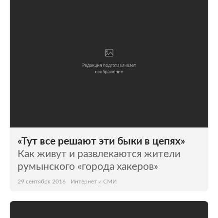
Мир
Бывший СССР
Экономика
Силовые структуры
Наука и техника
Спорт
Культура
Интернет и СМИ
Ценности
Путешествия
Из жизни
Среда обитания
«Тут все решают эти быки в цепях»
Забота о себе
Авто
Как живут и развлекаются жители
румынского «города хакеров»
29 сентября 2016
Интернет и СМИ