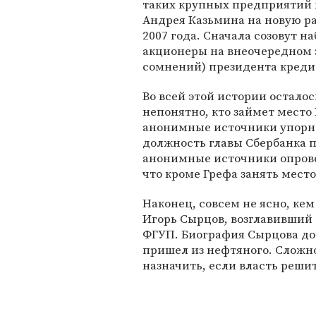
таких крупных предприятий к
Андрея Казьмина на новую ра
2007 года. Сначала созовут н
акционеры на внеочередном з
сомнений) президента креди
Во всей этой истории осталос
непонятно, кто займет место 
анонимные источники упорно
должность главы Сбербанка 
анонимные источники опрове
что кроме Грефа занять мест
Наконец, совсем не ясно, ке
Игорь Сырцов, возглавивший е
ФГУП. Биография Сырцова дов
пришел из нефтяного. Сложно
назначить, если власть реши