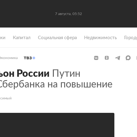
7 августа, 05:52
ки
Капитал
Социальная сфера
Недвижимость
Город
Экономика
ьон России
Путин
 Сбербанка на повышение
исимый