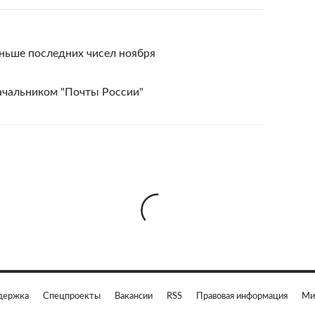
ньше последних чисел ноября
ачальником "Почты России"
держка
Спецпроекты
Вакансии
RSS
Правовая информация
Ми