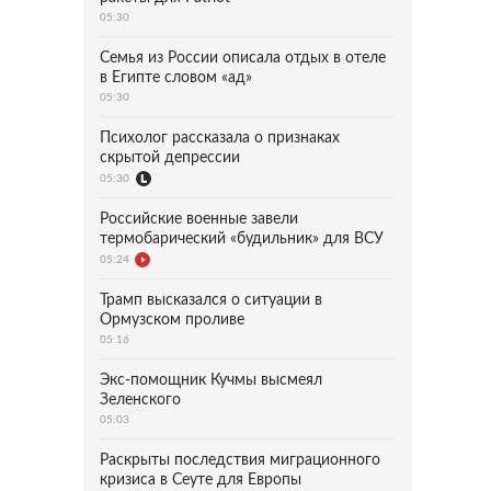
05:30
Семья из России описала отдых в отеле
в Египте словом «ад»
05:30
Психолог рассказала о признаках
скрытой депрессии
05:30
Российские военные завели
термобарический «будильник» для ВСУ
05:24
Трамп высказался о ситуации в
Ормузском проливе
05:16
Экс-помощник Кучмы высмеял
Зеленского
05:03
Раскрыты последствия миграционного
кризиса в Сеуте для Европы