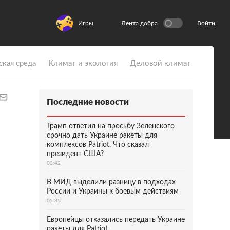
Игры
Лента добра
Войти
ская среда
Климат и экология
Деловой климат
Последние новости
Трамп ответил на просьбу Зеленского
срочно дать Украине ракеты для
комплексов Patriot. Что сказал
президент США?
03:42
В МИД выделили разницу в подходах
России и Украины к боевым действиям
05:35
Европейцы отказались передать Украине
ракеты для Patriot