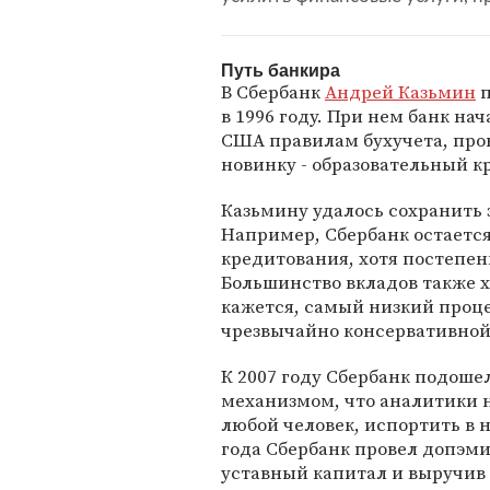
Путь банкира
В Сбербанк
Андрей Казьмин
п
в 1996 году. При нем банк на
США правилам бухучета, про
новинку - образовательный к
Казьмину удалось сохранить 
Например, Сбербанк остаетс
кредитования, хотя постепен
Большинство вкладов также хр
кажется, самый низкий проце
чрезвычайно консервативной 
К 2007 году Сбербанк подош
механизмом, что аналитики н
любой человек, испортить в н
года Сбербанк провел допэм
уставный капитал и выручив