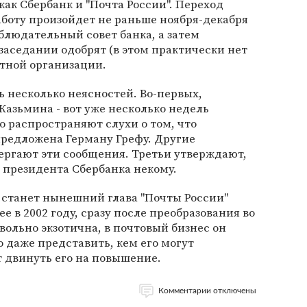
ак Сбербанк и "Почта России". Переход
боту произойдет не раньше ноября-декабря
аблюдательный совет банка, а затем
аседании одобрят (в этом практически нет
тной организации.
ь несколько неясностей. Во-первых,
Казьмина - вот уже несколько недель
 распространяют слухи о том, что
предложена Герману Грефу. Другие
ргают эти сообщения. Третьи утверждают,
о президента Сбербанка некому.
м станет нынешний глава "Почты России"
е в 2002 году, сразу после преобразования во
ольно экзотична, в почтовый бизнес он
 даже представить, кем его могут
т двинуть его на повышение.
Комментарии отключены