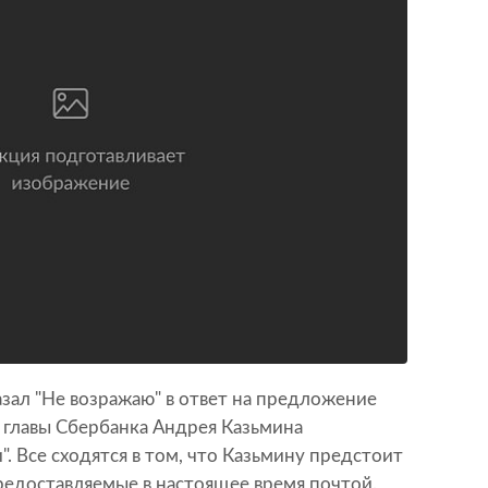
зал "Не возражаю" в ответ на предложение
 главы Сбербанка Андрея Казьмина
. Все сходятся в том, что Казьмину предстоит
редоставляемые в настоящее время почтой.