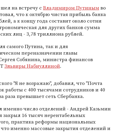
 шел на встречу с
Владимиром Путиным
во
товал, что к октябрю чистая прибыль банка
ей, а к концу года составит около сотни
трономическая для других банков сумма
ких лиц - 3,78 триллиона рублей.
ля самого Путина, так и для
ическом переназначении главы
Сергея Собянина, министра финансов
РТ
Эльвиры Набиуллиной
.
кого "Я не возражаю", добавил, что "Почта
ок работы с 400 тысячами сотрудников и 40
ва раза превышает сеть Сбербанка.
ал именно число отделений - Андрей Казьмин
мя закрыл 16 тысяч нерентабельных
 того, практика реформы национальных
 что именно массовые закрытия отделений и