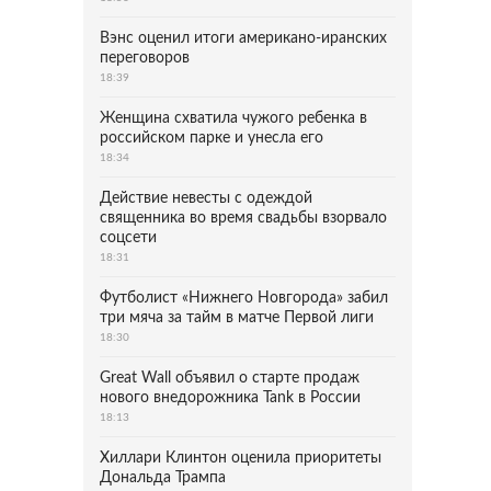
Вэнс оценил итоги американо-иранских
переговоров
18:39
Женщина схватила чужого ребенка в
российском парке и унесла его
18:34
Действие невесты с одеждой
священника во время свадьбы взорвало
соцсети
18:31
Футболист «Нижнего Новгорода» забил
три мяча за тайм в матче Первой лиги
18:30
Great Wall объявил о старте продаж
нового внедорожника Tank в России
18:13
Хиллари Клинтон оценила приоритеты
Дональда Трампа