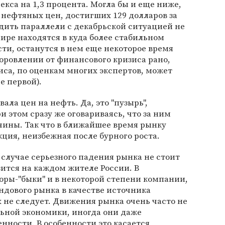
кса на 1,3 процента. Могла бы и еще ниже,
 нефтяных цен, достигших 129 долларов за
одить параллели с декабрьской ситуацией не
ире находятся в куда более стабильном
сти, останутся в нем еще некоторое время
доровлении от финансового кризиса рано,
зиса, по оценкам многих экспертов, может
е первой).
вала цен на нефть. Да, это "пузырь",
 этом сразу же оговариваясь, что за ним
ины. Так что в ближайшее время рынку
кция, неизбежная после бурного роста.
 случае серьезного падения рынка не стоит
зится на каждом жителе России. В
оры-"быки" и в некоторой степени компании,
ндового рынка в качестве источника
 не следует. Движения рынка очень часто не
ьной экономики, иногда они даже
ности. В особенности это касается