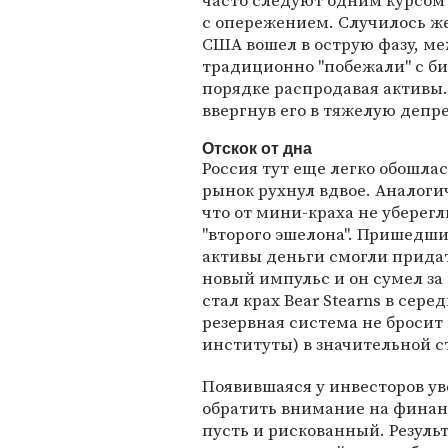
часто следуют одним курсом 
с опережением. Случилось же 
США вошел в острую фазу, м
традиционно "побежали" с б
порядке распродавая активы.
ввергнув его в тяжелую депр
Отскок от дна
Россия тут еще легко обошлас
рынок рухнул вдвое. Аналоги
что от мини-краха не уберег
"второго эшелона". Пришедш
активы деньги смогли прида
новый импульс и он сумел за
стал крах Bear Stearns в сер
резервная система не бросит
институты) в значительной с
Появившаяся у инвесторов ув
обратить внимание на финан
пусть и рискованный. Резуль