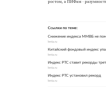
ростом, а ПИФам - разумнос
Ссылки по теме
Снижение индекса ММВБ не пом
lenta.ru
Китайский фондовый индекс упал
lenta.ru
Индекс РТС ставит рекорды тре
lenta.ru
Индекс РТС установил рекорд
lenta.ru