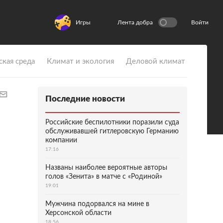
Игры
Лента добра
Войти
ская среда
Климат и экология
Деловой климат
Последние новости
Российские беспилотники поразили суда
обслуживавшей гитлеровскую Германию
компании
17:16
Названы наиболее вероятные авторы
голов «Зенита» в матче с «Родиной»
19:01
Мужчина подорвался на мине в
Херсонской области
18:56