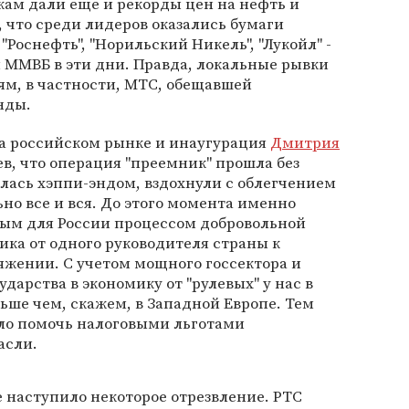
ам дали еще и рекорды цен на нефть и
, что среди лидеров оказались бумаги
, "Роснефть", "Норильский Никель", "Лукойл" -
и ММВБ в эти дни. Правда, локальные рывки
ям, в частности, МТС, обещавшей
нды.
на российском рынке и инаугурация
Дмитрия
ев, что операция "преемник" прошла без
лась хэппи-эндом, вздохнули с облегчением
но все и вся. До этого момента именно
ным для России процессом добровольной
ка от одного руководителя страны к
яжении. С учетом мощного госсектора и
дарства в экономику от "рулевых" у нас в
льше чем, скажем, в Западной Европе. Тем
ало помочь налоговыми льготами
асли.
е наступило некоторое отрезвление. РТС