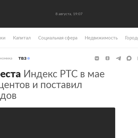
8 августа, 19:07
ки
Капитал
Социальная сфера
Недвижимость
Город
номика
еста
Индекс РТС в мае
центов и поставил
рдов