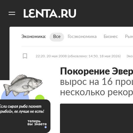
11
A
Экономика
Все
Госэкономика
Бизнес
Рын
22:20, 20 мая 2008
(обновлено: 14:50, 18 мая 2026)
Эко
Покорение Эвер
вырос на 16 про
несколько реко
Если сырая рыба пахнет
«рыбой», ее лучше не есть!