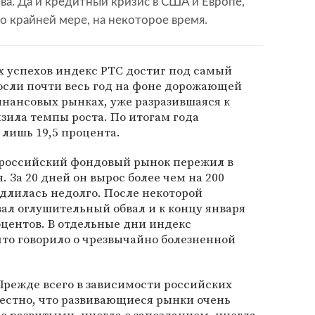
а. Да и кредитный кризис в США и Европе,
по крайней мере, на некоторое время.
 успехов индекс РТС достиг под самый
росли почти весь год на фоне дорожающей
нансовых рынках, уже разразившаяся к
изила темпы роста. По итогам года
 лишь 19,5 процента.
 российский фондовый рынок пережил в
. За 20 дней он вырос более чем на 200
длилась недолго. После некоторой
ал оглушительный обвал и к концу января
оцентов. В отдельные дни индекс
 что говорило о чрезвычайно болезненной
Прежде всего в зависимости российских
естно, что развивающиеся рынки очень