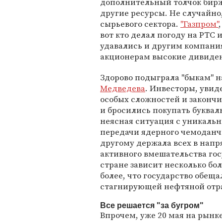
дополнительный толчок бирж
другие ресурсы. Не случайно
сырьевого сектора.
"Газпром"
вот кто делал погоду на РТС 
удавались и другим компани
акционерам высокие дивиде
Здорово подыграла "быкам" 
Медведева
. Инвесторы, увид
особых сложностей и закончи
и бросились покупать букваль
неясная ситуация с уникаль
передачи ядерного чемоданчи
другому держала всех в напр
активного вмешательства госу
стране зависит несколько бо
более, что государство обещ
стагнирующей нефтяной отр
Все решается "за бугром"
Впрочем, уже 20 мая на рынк