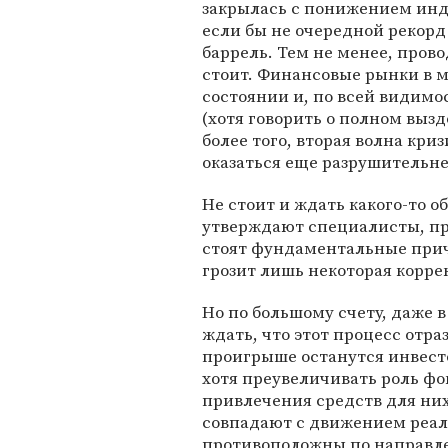
закрылась с понижением инде
если бы не очередной рекорд
баррель. Тем не менее, пров
стоит. Финансовые рынки в м
состоянии и, по всей видимо
(хотя говорить о полном выз
более того, вторая волна кри
оказаться еще разрушительне
Не стоит и ждать какого-то об
утверждают специалисты, при
стоят фундаментальные прич
грозит лишь некоторая корре
Но по большому счету, даже в
ждать, что этот процесс отра
проигрыше останутся инвест
хотя преувеличивать роль фо
привлечения средств для них
совпадают с движением реал
противоположны по направлен