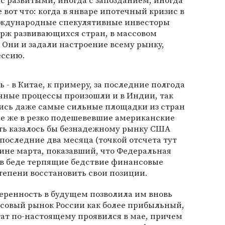
с развитыми, иногда с запозданием, иногда
вот что: когда в январе ипотечный кризис в
еждународные спекулятивные инвесторы
ирж развивающихся стран, в массовом
 Они и задали настроение всему рынку,
ессию.
ь - в Китае, к примеру, за последние полгода
чные процессы произошли и в Индии, так
лись даже самые сильные площадки из стран
ие же в резко подешевевшие американские
ть казалось бы безнадежному рынку США
 последние два месяца (точкой отсчета тут
едине марта, показавший, что Федеральная
 в беде терпящие бедствие финансовые
тепени восстановить свои позиции.
еренность в будущем позволила им вновь
совый рынок России как более прибыльный,
тат по-настоящему проявился в мае, причем