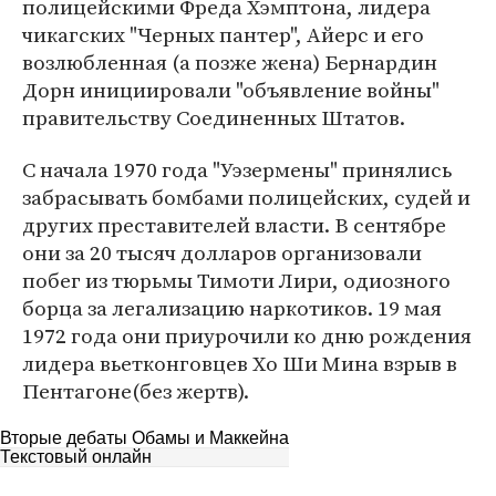
полицейскими Фреда Хэмптона, лидера
чикагских "Черных пантер", Айерс и его
возлюбленная (а позже жена) Бернардин
Дорн инициировали "объявление войны"
правительству Соединенных Штатов.
С начала 1970 года "Уэзермены" принялись
забрасывать бомбами полицейских, судей и
других преставителей власти. В сентябре
они за 20 тысяч долларов организовали
побег из тюрьмы Тимоти Лири, одиозного
борца за легализацию наркотиков. 19 мая
1972 года они приурочили ко дню рождения
лидера вьетконговцев Хо Ши Мина взрыв в
Пентагоне(без жертв).
Вторые дебаты Обамы и Маккейна
Текстовый онлайн