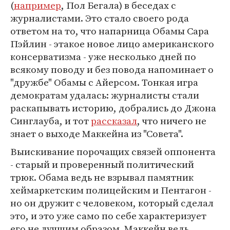
(
например
, Пол Бегала) в беседах с
журналистами. Это стало своего рода
ответом на то, что напарница Обамы Сара
Пэйлин - этакое новое лицо американского
консерватизма - уже несколько дней по
всякому поводу и без повода напоминает о
"дружбе" Обамы с Айерсом. Тонкая игра
демократам удалась: журналисты стали
раскапывать историю, добрались до Джона
Синглауба, и тот
рассказал
, что ничего не
знает о выходе Маккейна из "Совета".
Выискивание порочащих связей оппонента
- старый и проверенный политический
трюк. Обама ведь не взрывал памятник
хеймаркетским полицейским и Пентагон -
но он дружит с человеком, который сделал
это, и это уже само по себе характеризует
его не лучшим образом. Маккейн ведь