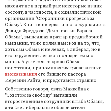
находят не в первый раз: некоторые из них
состоят, в частности, в социалистической
организации "Сторонники прогресса за
Обаму". Книга консервативного журналиста
Дэвида Фреддозо "Дело против Барака
Обамы", вышедшая в разгар предвыборной
кампании, тоже полна намеков на то, что,
хоть сам Обама и не левак, а либерал, но в
его окружении леваков подозрительно
много. А уж сколько крови Обаме
попортили, припоминая экстравагантные
высказывания
его бывшего пастора
Иеремии Райта, и представить страшно.
Собственно говоря, связь Маккейна с
"Советом за свободу" вытащили
второстепенные сотрудники штаба Обамы,
а также либеральные обозреватели