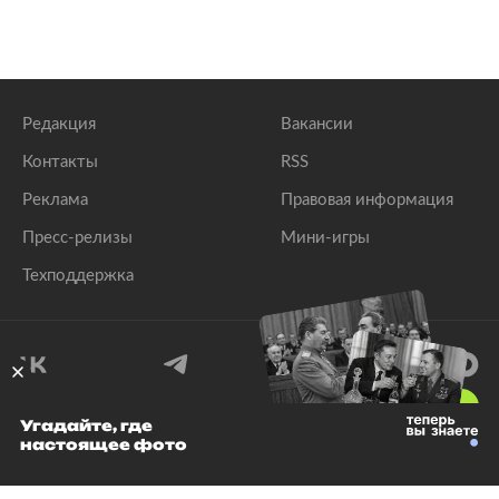
Редакция
Вакансии
Контакты
RSS
Реклама
Правовая информация
Пресс-релизы
Мини-игры
Техподдержка
18
+
Угадайте, где
настоящее фото
© 1999–2026 Все права защищены.
ООО «Лента.Ру»