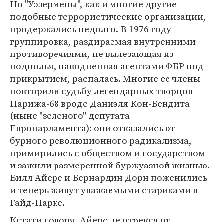
Но "Уэзермены", как и многие другие
подобные террористические организации,
продержались недолго. В 1976 году
группировка, раздираемая внутренними
противоречиями, не вылезающая из
подполья, наводненная агентами ФБР под
прикрытием, распалась. Многие ее члены
повторили судьбу легендарных творцов
Парижа-68 вроде Даниэля Кон-Бендита
(ныне "зеленого" депутата
Европарламента): они отказались от
бурного революционного радикализма,
примирились с обществом и государством
и зажили размеренной буржуазной жизнью.
Билл Айерс и Бернардин Дорн поженились
и теперь живут уважаемыми стариками в
Гайд-Парке.
Кстати говоря, Айерс не отрекся от