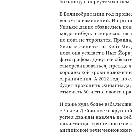
больницу с переутомлением.
В Великобритании год прошел
весомых изменений. И принц
Уильям давно обзавелись под
когда-нибудь намереваются 
но пока не торопятся. Правда
Уильям женится на Кейт Мидд
пока она уезжает в Нью-Йорк
фотографом. Девушке обязате
самореализоваться, прежде ч
королевской крови наложит 
ограничения. А 2012 год, по с
будет проходить Олимпиада, 
отмечать 60-летие своего пр
И даже куда более взбалмошн
с Челси Дейви после крупной 
успел дважды навлечь на себя
пакистанца "тряпичноголовы
английской речи чернокожего