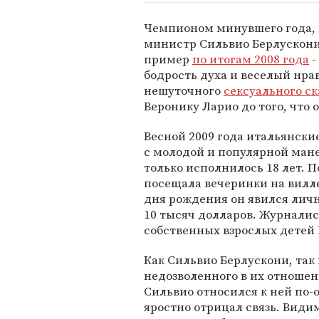
Чемпионом минувшего года, 
министр Сильвио Берлускони.
пример
по итогам 2008 года
-
бодрость духа и веселый нрав.
нешуточного
сексуального с
Веронику Ларио до того, что 
Весной 2009 года итальянски
с молодой и популярной ман
только исполнилось 18 лет. 
посещала вечеринки на вилле
дня рождения он явился лич
10 тысяч долларов. Журналис
собственных взрослых детей 
Как Сильвио Берлускони, так
недозволенного в их отношени
Сильвио относился к ней по-
яростно отрицал связь. Видимо