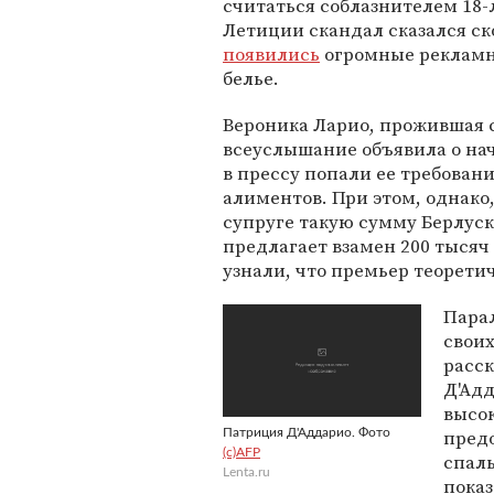
считаться соблазнителем 18
Летиции скандал сказался ск
появились
огромные рекламн
белье.
Вероника Ларио, прожившая с 
всеуслышание объявила о нач
в прессу попали ее требовани
алиментов. При этом, однако
супруге такую сумму Берлуско
предлагает взамен 200 тысяч
узнали, что премьер теоретич
Парал
своих
расс
Д'Адд
высо
предо
Патриция Д'Аддарио. Фото
(c)AFP
спаль
Lenta.ru
показ