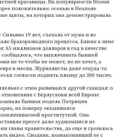
-летней красавицы. На популярности Ноэми
орее положительно: осенью в Неаполе
ые щиты, на которых она демонстрировала
Сильвио 19 лет, съехала от мужа и во
але бракоразводного процесса. Ближе к зиме
я: 65 миллионов долларов в год в качестве
, сообщалось, что выплачивать бывшей
ни не то чтобы не может, но не хочет, а
 евро в месяц. Журналисты даже откуда-то
ески согласен поднять планку до 300 тысяч.
лельно с этим развивался другой скандал: о
 отношениях с Берлускони всей Европе
казывала бывшая модель Патриция
арио, на поверку оказавшаяся
кооплачиваемой проституткой. Она
ставила прессе даже аудиозаписи из
ни главы правительства, да еще и грозилась
ать видео. Сводник, познакомивший ее с