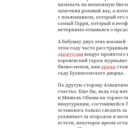
намекать на возможную бисек
заметили розовый лак, а пот
с поклонником, который его о
самый Гарри, который в неоф
нетерпимо отзывался о пред
А бабушку двух этих юношей -
этом году часто расстраива
дискуссии
вокруг пролитого 
королевский гараж журналис
бизнесменов, или
кража
стол
саду Букингемского дворца.
По другую сторону Атлантиче
счастье. Еще бы, ведь год на
и Мишель Обамы на торжеств
инаугурации, состоявшейся 2
оставалось только следить з
ухаживает за огородом и вос
кстати, некоторое время ост