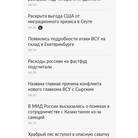
08:30
Раскрыта выгода США от
миграционного кризиса в Сеуте
08:30
Появились подробности атаки ВСУ на
склад в Екатеринбурге
08:29
Расходы россиян на фастфуд
подсчитали
08:28
Названа главная причина конфликта
нового главкома ВСУ с Сырским
08:25
В МИД России высказались о помехах в
сотрудничестве с Казахстаном из-за
санкций
08:21
Храбрый пес вступил в опасную схватку