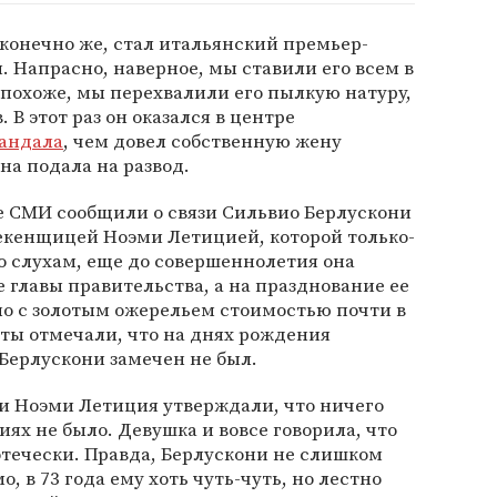
конечно же, стал итальянский премьер-
 Напрасно, наверное, мы ставили его всем в
 похоже, мы перехвалили его пылкую натуру,
 В этот раз он оказался в центре
кандала
, чем довел собственную жену
она подала на развод.
е СМИ сообщили о связи Сильвио Берлускони
екенщицей Ноэми Летицией, которой только-
По слухам, еще до совершеннолетия она
 главы правительства, а на празднование ее
но с золотым ожерельем стоимостью почти в
ты отмечали, что на днях рождения
Берлускони замечен не был.
 и Ноэми Летиция утверждали, что ничего
ях не было. Девушка и вовсе говорила, что
отечески. Правда, Берлускони не слишком
, в 73 года ему хоть чуть-чуть, но лестно