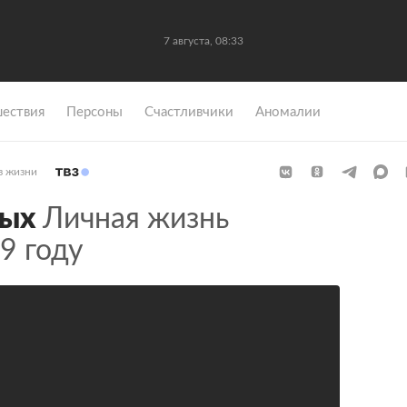
7 августа, 08:33
ествия
Персоны
Счастливчики
Аномалии
з жизни
ных
Личная жизнь
9 году