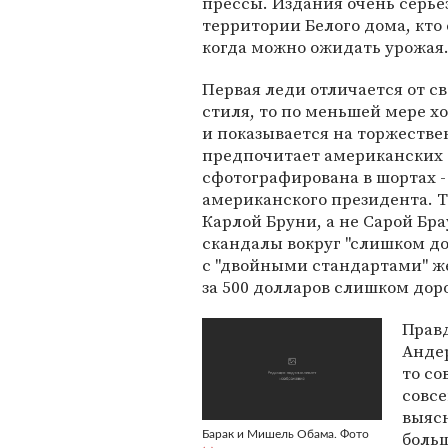
прессы. Издания очень серье
территории Белого дома, кто
когда можно ожидать урожая
Первая леди отличается от с
стиля, то по меньшей мере 
и показывается на торжествен
предпочитает американских 
сфотографирована в шортах -
американского президента. Т
Карлой Бруни, а не Сарой Брау
скандалы вокруг "слишком д
с "двойными стандартами" же
за 500 долларов слишком дор
Прав
Андер
то со
совсе
выясн
боль
Барак и Мишель Обама. Фото