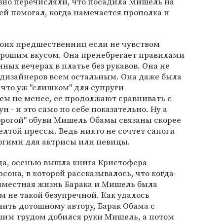
зно перечисляли, что посадила Мишель на
 ей помогал, когда намечается прополка и
.
воих предшественниц если не чувством
хорошим вкусом. Она пренебрегает правилами
ных вечерах в платье без рукавов. Она не
дизайнеров всем остальным. Она даже была
 что уж "слишком" для супруги
ем не менее, ее продолжают сравнивать с
н - и это само по себе показательно. Ну а
орогой" обуви Мишель Обамы связаны скорее
лтой прессы. Ведь никто не сочтет сапоги
огими для актрисы или певицы.
да, осенью вышла книга Кристофера
сона, в которой рассказывалось, что когда-
вместная жизнь Барака и Мишель была
м не такой безупречной. Как удалось
ить дотошному автору, Барак Обама с
шим трудом добился руки Мишель, а потом