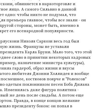
скони, обвиняется в наркоторговле и
ное лицо. А самого Сильвио в данной
ет одно: чтобы никто не подумал, что
ля премьера главное, чтобы все знали - он
другой стороны, может быть, именно в
крет его всенародной популярности.
ерлускони Николя Саркози весь год был
ную жизнь. Французы не уставали
 президента Карла Бруни. Мало того, что этой
нее слово в принятии некоторых кадровых
пример, назначение министра культуры),
енила гардероб, образ жизни и вкусы
ватого любителя Джонни Холлидея и вообще
посмешнее, костюмов поярче и "Ролексов"
щно одетым поклонником песен Боба Дилана
а. Изменилась даже фигура политика -
ервый же день после свадьбы. А потом еще
ортом. Правда, в конце концов желание
ышло президенту боком: он попал в