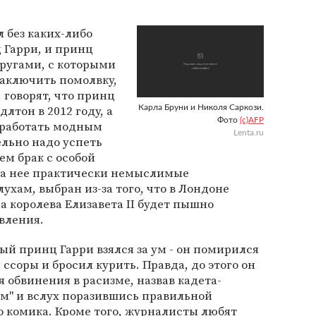
 без каких-либо
 Гарри, и принц
ругами, с которыми
заключить помолвку,
, говорят, что принц
лтон в 2012 году, а
Карла Бруни и Николя Саркози.
Фото
(c)AFP
 работать модным
Lenta.ru
льно надо успеть
ем брак с особой
на нее практически немыслимые
лухам, выбран из-за того, что в Лондоне
а королева Елизавета II будет пышно
авления.
ый принц Гарри взялся за ум - он помирился
ссоры и бросил курить. Правда, до этого он
 обвинения в расизме, назвав кадета-
м" и вслух поразившись правильной
 комика. Кроме того, журналисты любят