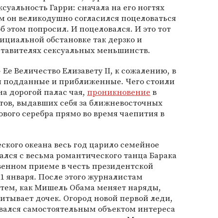
суальность Гарри: сначала на его ногтях
ом он великодушно согласился поцеловаться
б этом попросил. И поцеловался. И это тот
ициальной обстановке так дерзко и
ставителях сексуальных меньшинств.
 Ее Величество Елизавету II, к сожалению, в
ли подданные и приближенные. Чего стоили
на дорогой палас чая,
проникновение
в
тов, выдавших себя за ближневосточных
ового серебра прямо во время чаепития в
ского океана весь год царило семейное
чался с весьма романтического танца Барака
енном приеме в честь президентской
1 января. После этого журналистам
а тем, как Мишель Обама меняет наряды,
питывает дочек. Огород новой первой леди,
авался самостоятельным объектом интереса