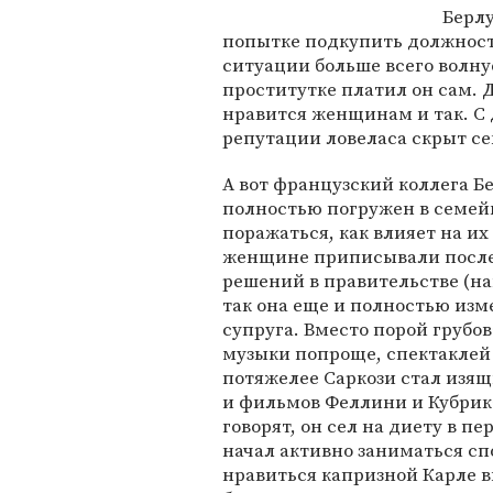
Берлу
попытке подкупить должност
ситуации больше всего волну
проститутке платил он сам. Д
нравится женщинам и так. С 
репутации ловеласа скрыт се
А вот французский коллега Б
полностью погружен в семей
поражаться, как влияет на их
женщине приписывали послед
решений в правительстве (на
так она еще и полностью изм
супруга. Вместо порой грубо
музыки попроще, спектаклей 
потяжелее Саркози стал изя
и фильмов Феллини и Кубрик
говорят, он сел на диету в п
начал активно заниматься сп
нравиться капризной Карле в