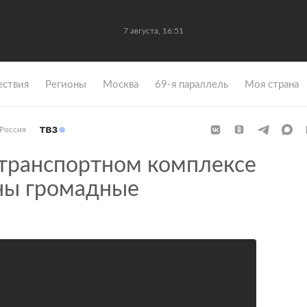
7 августа, 16:51
ствия
Регионы
Москва
69-я параллель
Моя страна
Россия
транспортном комплексе
ны громадные