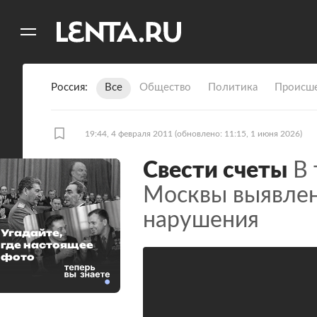
11
A
Россия
Все
Общество
Политика
Происше
19:44, 4 февраля 2011
(обновлено: 11:15, 1 июня 2026)
Свести счеты
В 
Москвы выявле
нарушения
Угадайте,
где настоящее
фото