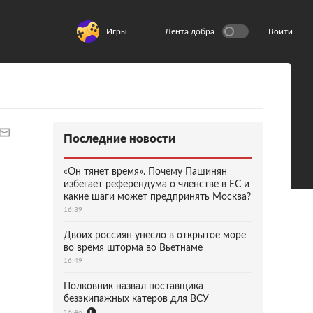
Игры
Лента добра
Войти
Последние новости
«Он тянет время». Почему Пашинян
избегает референдума о членстве в ЕС и
какие шаги может предпринять Москва?
16:39
Двоих россиян унесло в открытое море
во время шторма во Вьетнаме
16:49
Полковник назвал поставщика
безэкипажных катеров для ВСУ
16:46