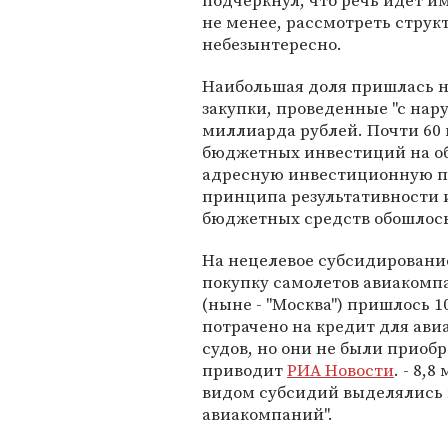
подчеркнул, что речь идет им
не менее, рассмотреть струк
небезынтересно.
Наибольшая доля пришлась 
закупки, проведенные "с нар
миллиарда рублей. Почти 60
бюджетных инвестиций на об
адресную инвестиционную п
принципа результативности 
бюджетных средств обошлось
На нецелевое субсидировани
покупку самолетов авиакомп
(ныне - "Москва") пришлось 
потрачено на кредит для ави
судов, но они не были приобр
приводит
РИА Новости
. - 8,
видом субсидий выделялись 
авиакомпаний".