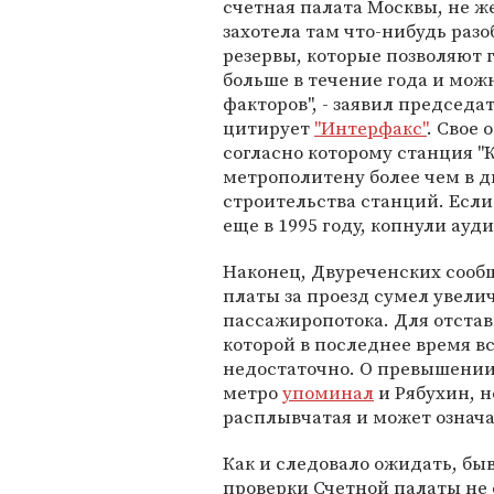
счетная палата Москвы, не ж
захотела там что-нибудь разо
резервы, которые позволяют 
больше в течение года и мож
факторов", - заявил председа
цитирует
"Интерфакс"
. Свое
согласно которому станция "
метрополитену более чем в д
строительства станций. Если
еще в 1995 году, копнули ауд
Наконец, Двуреченских сооб
платы за проезд сумел увел
пассажиропотока. Для отстав
которой в последнее время в
недостаточно. О превышении
метро
упоминал
и Рябухин, н
расплывчатая и может означа
Как и следовало ожидать, бы
проверки Счетной палаты не 