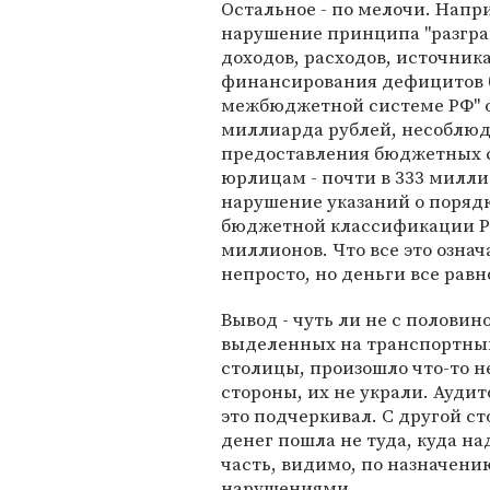
Остальное - по мелочи. Напр
нарушение принципа "разгр
доходов, расходов, источник
финансирования дефицитов 
межбюджетной системе РФ" о
миллиарда рублей, несоблюд
предоставления бюджетных 
юрлицам - почти в 333 милли
нарушение указаний о поряд
бюджетной классификации РФ
миллионов. Что все это означ
непросто, но деньги все равн
Вывод - чуть ли не с половин
выделенных на транспортны
столицы, произошло что-то не
стороны, их не украли. Ауди
это подчеркивал. С другой ст
денег пошла не туда, куда на
часть, видимо, по назначению
нарушениями.