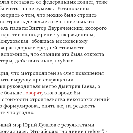
елая отставать от федеральных коллег, тоже
блачить, но не сумела. "Установлены
говорить о том, что можно было строить
но строить дешевле за счет нескольких
тель палаты Виктор Двуреченских, которого
 открытие он подкрепил утверждением,
Кожуховская" обошлась московскому
ва раза дороже средней стоимости
 вспомнить, что станция эта была открыта
иторы, действительно, глубоко.
щил, что метрополитен за счет повышения
ичить выручку при сокращении
ки руководителя метро Дмитрия Гаева, о
се больше
говорят
, этого вроде бы
 стоимости строительства некоторых линий
о формулировка, опять же, на редкость
ть что угодно.
вший мэр Юрий Лужков с результатами
согласился. "Это абсолютно дикие цифры", -