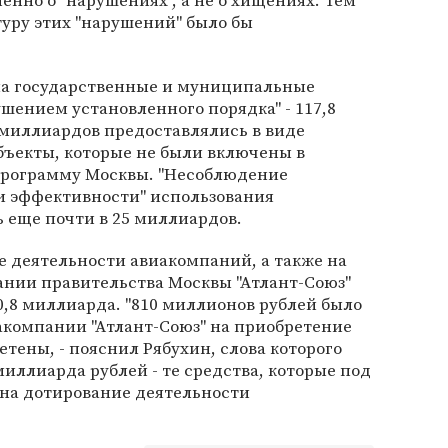
енно о "нарушениях", а не о хищениях. Тем
туру этих "нарушений" было бы
на государственные и муниципальные
ушением установленного порядка" - 117,8
 миллиардов предоставлялись в виде
ъекты, которые не были включены в
рограмму Москвы. "Несоблюдение
и эффективности" использования
 еще почти в 25 миллиардов.
е деятельности авиакомпаний, а также на
ании правительства Москвы "Атлант-Союз"
10,8 миллиарда. "810 миллионов рублей было
акомпании "Атлант-Союз" на приобретение
етены, - пояснил Рябухин, слова которого
8 миллиарда рублей - те средства, которые под
на дотирование деятельности