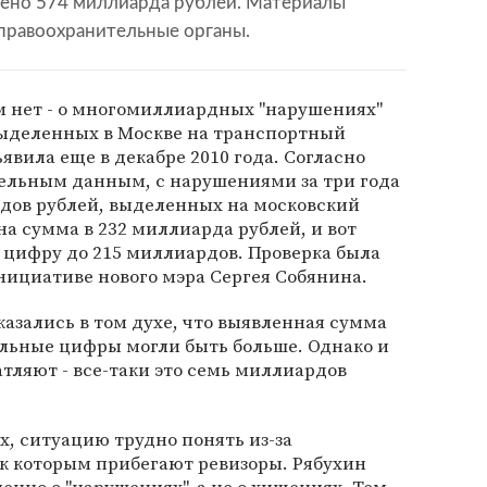
ено 574 миллиарда рублей. Материалы
 правоохранительные органы.
м нет - о многомиллиардных "нарушениях"
выделенных в Москве на транспортный
явила еще в декабре 2010 года. Согласно
ельным данным, с нарушениями за три года
дов рублей, выделенных на московский
на сумма в 232 миллиарда рублей, и вот
 цифру до 215 миллиардов. Проверка была
инициативе нового мэра Сергея Собянина.
азались в том духе, что выявленная сумма
ельные цифры могли быть больше. Однако и
тляют - все-таки это семь миллиардов
х, ситуацию трудно понять из-за
к которым прибегают ревизоры. Рябухин