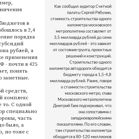
имер,
Как сообщил аудитор Счетной
аничения
палаты Сергей Рябухин,
а
стоимость строительства одного
бюджетов в
километра московского
бошлось в 2,4
метрополитена составляет от
ение порядка
3,5 миллиарда рублей до семи
субсидий
миллиардов рублей - это зависит
она рублей, а
от состояния грунта, проектных
ке применения
решений и конструкций.
 - почти в 425
Строительство одного
километра автодороги обходится
ает, понять
бюджету города в 1,5-4,8
о заметные.
миллиарда рублей. Ранее, говоря
о стоимости строительства
ой средств,
московского метро, глава
й комплекс
Московского метрополитена
 то. С одной
Дмитрий Гаев подчеркивал, что
тор специально
она сопоставима с
ороны, часть
западноевропейскими
до было, а
показателями. По его словам,
, но тоже с
там строительство километра
обходится в 80-120 миллионов