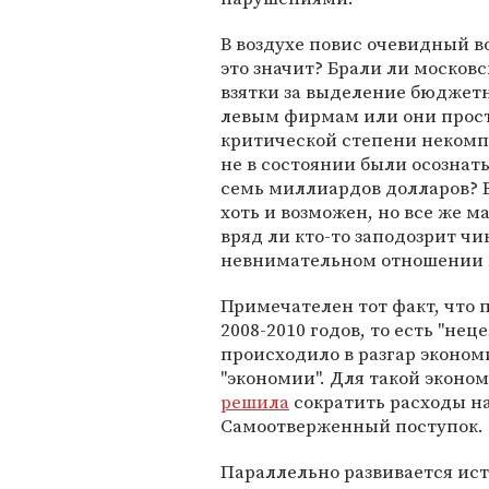
В воздухе повис очевидный во
это значит? Брали ли москов
взятки за выделение бюджет
левым фирмам или они прос
критической степени некомп
не в состоянии были осознать
семь миллиардов долларов? 
хоть и возможен, но все же м
вряд ли кто-то заподозрит чи
невнимательном отношении 
Примечателен тот факт, что 
2008-2010 годов, то есть "не
происходило в разгар эконом
"экономии". Для такой эконом
решила
сократить расходы на
Самоотверженный поступок.
Параллельно развивается ис