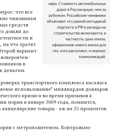
евро. Стоимость автомобильных
дорог в России выше, чем за
прос: что все
рубежом. Российские чиновники
ские чиновники
объясняют это разной методикой
ных средств
подсчета: в РФ в расходы на
то дошли до
строительство включаются, в
етентности и
частности, цена земли,
, на что тратят
оформление нового жилья для
Второй вариант
тех, кого расселяют, и перенос
аловероятен -
коммуникаций.
новников в
к деньгам.
проверка транспортного комплекса касалась
целевое использование" миллиардов долларов
ического кризиса во время призывов к
ии мэрия в январе 2009 года, помнится,
 канцелярские товары - аж на 25 процентов.
тория с метрополитеном. Контрольно-