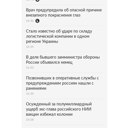
Врач предупредила об опасной причине
внезапного покраснения глаз
16:36
Стало известно об ударе по складу
логистической компании в одном
регионе Украины
16:35
В деле бывшего замминистра обороны
России объявился немец
16:33
Позвонивших в оперативные службы с
предупреждением россиян нашли с
ранениями
16:30
Осужденный за полумиллиардный
ущерб экс-глава российского НИИ
вакцин избежал колонии
16:28